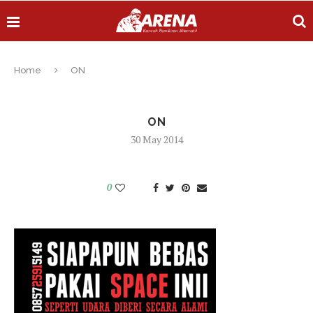
Home
ON
ON
30 May 2014
0