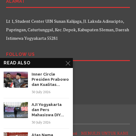
ALAMAT
Lt 1, Student Center UIN Sunan Kalijaga, Jl. Laksda Adisucipto,
Papringan, Caturtunggal, Kec. Depok, Kabupaten Sleman, Daerah
Istimewa Yogyakarta 55281
FOLLOW US
READ ALSO
Facebook
Twitter
Instagram
YouTube
Inner Circle
Presiden Prabowo
dan Kualitas...
30 July 2026
AJI Yogyakarta
dan Pers
Mahasiswa DIY...
30 July 2026
Tentang Arena
Struktur Organisasi
MENULIS UNTUK KAMI
Atas Nama