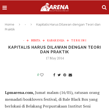
Home
-
Kapitalis Harus Dilawan dengan Teori dan
Praktik
-
BERITA
KABAR JOGJA
T E R K I N I
KAPITALIS HARUS DILAWAN DENGAN TEORI
DAN PRAKTIK
17 May 2014
0
Lpmarena.com,
Jumat malam (16/05), ratusan orang
memadati booklovers festival, di Bale Black Box yang
berlokasi di Belakang Perpustakaan Institut Seni