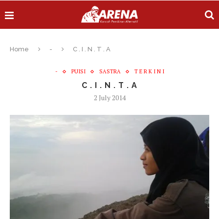
Home
-
C . I . N . T . A
-
PUISI
SASTRA
T E R K I N I
C . I . N . T . A
2 July 2014