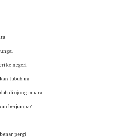
ita
sungai
ri ke negeri
kan tubuh ini
udah di ujung muara
akan berjumpa?
-benar pergi