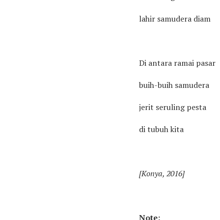
lahir samudera diam
Di antara ramai pasar
buih-buih samudera
jerit seruling pesta
di tubuh kita
[Konya, 2016]
Note: