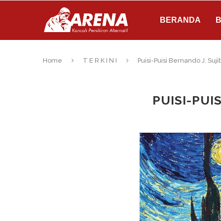
BERANDA
B
Home
T E R K I N I
Puisi-Puisi Bernando J. Suji
PUISI-PUI