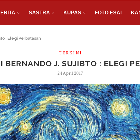
ERITA
SASTRA
KUPAS
FOTO ESAI
KA
bto : Elegi Perbatasan
T E R K I N I
SI BERNANDO J. SUJIBTO : ELEGI 
24 April 2017