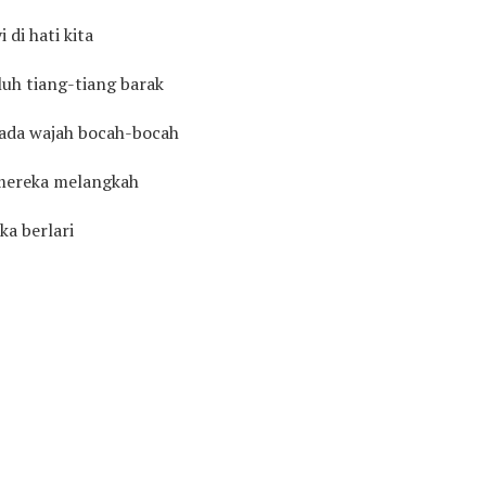
di hati kita
uh tiang-tiang barak
pada wajah bocah-bocah
mereka melangkah
ka berlari