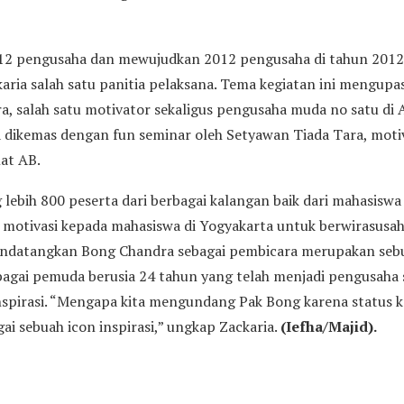
2 pengusaha dan mewujudkan 2012 pengusaha di tahun 2012 
aria salah satu panitia pelaksana. Tema kegiatan ini mengup
, salah satu motivator sekaligus pengusaha muda no satu di 
uga dikemas dengan fun seminar oleh Setyawan Tiada Tara, mot
at AB.
ng lebih 800 peserta dari berbagai kalangan baik dari mahasisw
motivasi kepada mahasiswa di Yogyakarta untuk berwirasusah
mendatangkan Bong Chandra sebagai pembicara merupakan seb
bagai pemuda berusia 24 tahun yang telah menjadi pengusaha 
spirasi. “Mengapa kita mengundang Pak Bong karena status 
gai sebuah icon inspirasi,” ungkap Zackaria.
(Iefha/Majid).