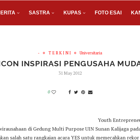
ERITA
SASTRA
KUPAS
FOTO ESAI
KA
-
T E R K I N I
Universitaria
ICON INSPIRASI PENGUSAHA MUD
31 May 2012
0
Youth Entrepreneu
irausahaan di Gedung Multi Purpose UIN Sunan Kalijaga pada
kan salah satu rangkaian acara YES untuk memecahkan rekor