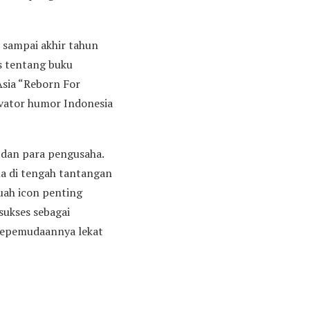
sampai akhir tahun
as tentang buku
Asia “Reborn For
ivator humor Indonesia
a dan para pengusaha.
a di tengah tantangan
uah icon penting
sukses sebagai
kepemudaannya lekat