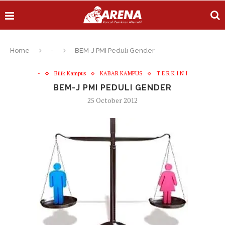
Home
-
BEM-J PMI Peduli Gender
-
Bilik Kampus
KABAR KAMPUS
T E R K I N I
BEM-J PMI PEDULI GENDER
25 October 2012