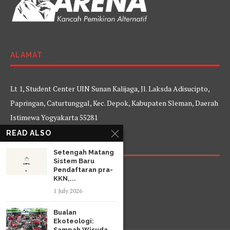
ALAMAT
Lt 1, Student Center UIN Sunan Kalijaga, Jl. Laksda Adisucipto,
Papringan, Caturtunggal, Kec. Depok, Kabupaten Sleman, Daerah
Istimewa Yogyakarta 55281
READ ALSO
FOLLOW US
Setengah Matang
Sistem Baru
Pendaftaran pra-
Facebook
Twitter
Instagram
YouTube
KKN,...
1 July 2026
Bualan
Ekoteologi:
Sampah Wisuda