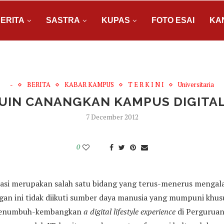
ERITA
SASTRA
KUPAS
FOTO ESAI
KA
-
BERITA
KABAR KAMPUS
T E R K I N I
Universitaria
UIN CANANGKAN KAMPUS DIGITA
7 December 2012
0
masi merupakan salah satu bidang yang terus-menerus menga
gan ini tidak diikuti sumber daya manusia yang mumpuni khus
 menumbuh-kembangkan
a digital lifestyle experience
di Perguruan