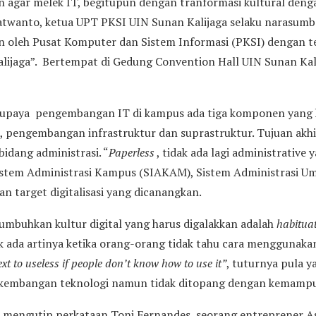
lan agar melek IT, begitupun dengan tranformasi kultural den
twanto, ketua UPT PKSI UIN Sunan Kalijaga selaku narasumb
an oleh Pusat Komputer dan Sistem Informasi (PKSI) dengan te
alijaga”. Bertempat di Gedung Convention Hall UIN Sunan Kali
 upaya pengembangan IT di kampus ada tiga komponen yang 
 pengembangan infrastruktur dan suprastruktur. Tujuan akh
 bidang administrasi. “
Paperless
, tidak ada lagi administrativ
Sistem Administrasi Kampus (SIAKAM), Sistem Administrasi 
n target digitalisasi yang dicanangkan.
numbuhkan kultur digital yang harus digalakkan adalah
habitua
ak ada artinya ketika orang-orang tidak tahu cara menggunaka
xt to useless if people don’t know how to use it”
, tuturnya pula 
erkembangan teknologi namun tidak ditopang dengan kemam
a mengutip perkataan Toni Fernandes, seorang entreprener A