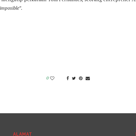
 imposible”
.
0
ALAMAT