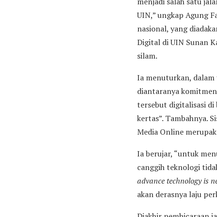
menjadi salah satu ja
UIN,” ungkap Agung Fa
nasional, yang diadak
Digital di UIN Sunan K
silam.
Ia menuturkan, dalam
diantaranya komitmen,
tersebut digitalisasi di
kertas”. Tambahnya. 
Media Online merupaka
Ia berujar, “untuk me
canggih teknologi tid
advance technology is ne
akan derasnya laju p
Diakhir pembicaraan i