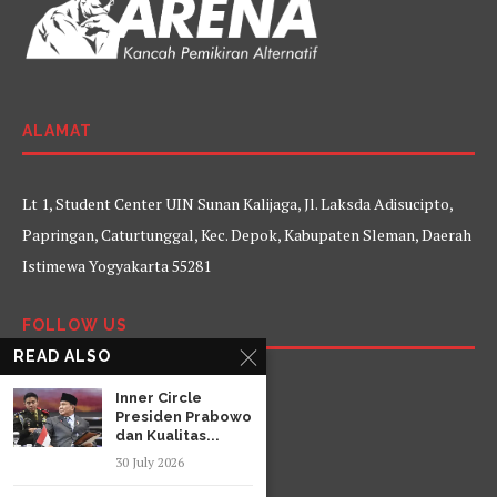
ALAMAT
Lt 1, Student Center UIN Sunan Kalijaga, Jl. Laksda Adisucipto,
Papringan, Caturtunggal, Kec. Depok, Kabupaten Sleman, Daerah
Istimewa Yogyakarta 55281
FOLLOW US
READ ALSO
Facebook
Twitter
Instagram
YouTube
Inner Circle
Presiden Prabowo
dan Kualitas...
30 July 2026