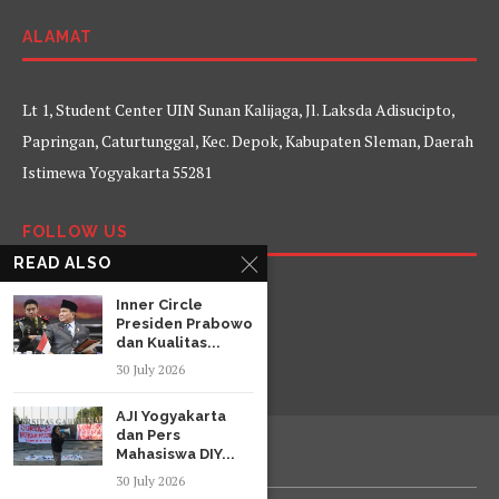
ALAMAT
Lt 1, Student Center UIN Sunan Kalijaga, Jl. Laksda Adisucipto,
Papringan, Caturtunggal, Kec. Depok, Kabupaten Sleman, Daerah
Istimewa Yogyakarta 55281
FOLLOW US
READ ALSO
Facebook
Twitter
Instagram
YouTube
Inner Circle
Presiden Prabowo
dan Kualitas...
30 July 2026
AJI Yogyakarta
dan Pers
Mahasiswa DIY...
30 July 2026