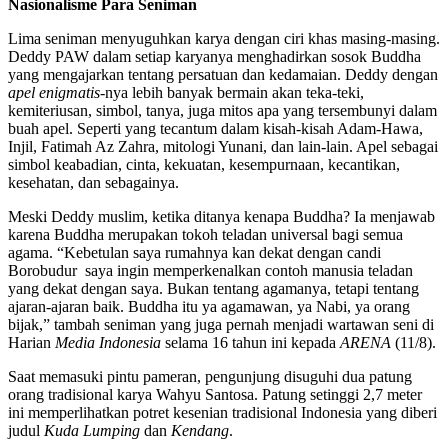
Nasionalisme Para Seniman
Lima seniman menyuguhkan karya dengan ciri khas masing-masing.
Deddy PAW dalam setiap karyanya menghadirkan sosok Buddha
yang mengajarkan tentang persatuan dan kedamaian. Deddy dengan
apel enigmatis-
nya lebih banyak bermain akan teka-teki,
kemiteriusan, simbol, tanya, juga mitos apa yang tersembunyi dalam
buah apel. Seperti yang tecantum dalam kisah-kisah Adam-Hawa,
Injil, Fatimah Az Zahra, mitologi Yunani, dan lain-lain. Apel sebagai
simbol keabadian, cinta, kekuatan, kesempurnaan, kecantikan,
kesehatan, dan sebagainya.
Meski Deddy muslim, ketika ditanya kenapa Buddha? Ia menjawab
karena Buddha merupakan tokoh teladan universal bagi semua
agama. “Kebetulan saya rumahnya kan dekat dengan candi
Borobudur saya ingin memperkenalkan contoh manusia teladan
yang dekat dengan saya. Bukan tentang agamanya, tetapi tentang
ajaran-ajaran baik. Buddha itu ya agamawan, ya Nabi, ya orang
bijak,” tambah seniman yang juga pernah menjadi wartawan seni di
Harian
Media Indonesia
selama 16 tahun ini kepada
ARENA
(11/8).
Saat memasuki pintu pameran, pengunjung disuguhi dua patung
orang tradisional karya Wahyu Santosa. Patung setinggi 2,7 meter
ini memperlihatkan potret kesenian tradisional Indonesia yang diberi
judul
Kuda Lumping
dan
Kendang
.