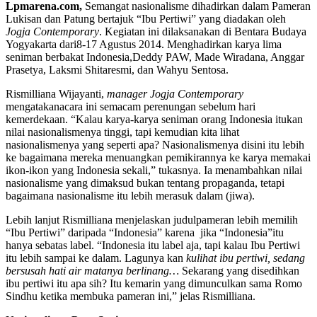
Lpmarena.com,
Semangat nasionalisme dihadirkan dalam Pameran
Lukisan dan Patung bertajuk “Ibu Pertiwi” yang diadakan oleh
Jogja Contemporary
. Kegiatan ini dilaksanakan di Bentara Budaya
Yogyakarta dari8-17 Agustus 2014. Menghadirkan karya lima
seniman berbakat Indonesia,Deddy PAW, Made Wiradana, Anggar
Prasetya, Laksmi Shitaresmi, dan Wahyu Sentosa.
Rismilliana Wijayanti,
m
anager Jogja Contemporary
mengatakanacara ini semacam perenungan sebelum hari
kemerdekaan. “Kalau karya-karya seniman orang Indonesia itukan
nilai nasionalismenya tinggi, tapi kemudian kita lihat
nasionalismenya yang seperti apa? Nasionalismenya disini itu lebih
ke bagaimana mereka menuangkan pemikirannya ke karya memakai
ikon-ikon yang Indonesia sekali,” tukasnya. Ia menambahkan nilai
nasionalisme yang dimaksud bukan tentang propaganda, tetapi
bagaimana nasionalisme itu lebih merasuk dalam (jiwa).
Lebih lanjut Rismilliana menjelaskan judulpameran lebih memilih
“Ibu Pertiwi” daripada “Indonesia” karena jika “Indonesia”itu
hanya sebatas label. “Indonesia itu label aja, tapi kalau Ibu Pertiwi
itu lebih sampai ke dalam. Lagunya kan
kulihat ibu pertiwi, sedang
bersusah hati air matanya berlinang…
Sekarang yang disedihkan
ibu pertiwi itu apa sih? Itu kemarin yang dimunculkan sama Romo
Sindhu ketika membuka pameran ini,” jelas Rismilliana.