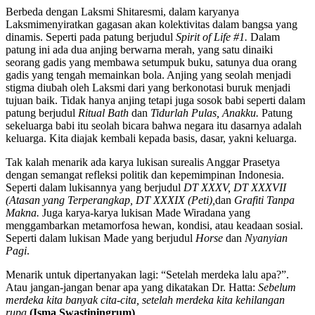
Berbeda dengan Laksmi Shitaresmi, dalam karyanya
Laksmimenyiratkan gagasan akan kolektivitas dalam bangsa yang
dinamis. Seperti pada patung berjudul
Spirit of Life #1.
Dalam
patung ini ada dua anjing berwarna merah, yang satu dinaiki
seorang gadis yang membawa setumpuk buku, satunya dua orang
gadis yang tengah memainkan bola. Anjing yang seolah menjadi
stigma diubah oleh Laksmi dari yang berkonotasi buruk menjadi
tujuan baik. Tidak hanya anjing tetapi juga sosok babi seperti dalam
patung berjudul
Ritual Bath
dan
Tidurlah Pulas, Anakku.
Patung
sekeluarga babi itu seolah bicara bahwa negara itu dasarnya adalah
keluarga. Kita diajak kembali kepada basis, dasar, yakni keluarga.
Tak kalah menarik ada karya lukisan surealis Anggar Prasetya
dengan semangat refleksi politik dan kepemimpinan Indonesia.
Seperti dalam lukisannya yang berjudul
DT XXXV, DT XXXVII
(Atasan yang Terperangkap, DT XXXIX (Peti),
dan
Grafiti Tanpa
Makna.
Juga karya-karya lukisan Made Wiradana yang
menggambarkan metamorfosa hewan, kondisi, atau keadaan sosial.
Seperti dalam lukisan Made yang berjudul
Horse
dan
Nyanyian
Pagi
.
Menarik untuk dipertanyakan lagi: “Setelah merdeka lalu apa?”.
Atau jangan-jangan benar apa yang dikatakan Dr. Hatta:
Sebelum
merdeka kita banyak cita-cita, setelah merdeka kita kehilangan
rupa.
(Isma Swastiningrum)