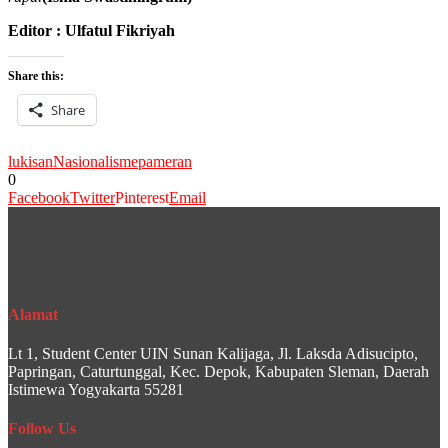
Editor : Ulfatul Fikriyah
Share this:
Share
lukisan
Nasionalisme
pameran
0
Facebook
Twitter
Pinterest
Email
Alamat
Lt 1, Student Center UIN Sunan Kalijaga, Jl. Laksda Adisucipto,
Papringan, Caturtunggal, Kec. Depok, Kabupaten Sleman, Daerah
Istimewa Yogyakarta 55281
Follow Us