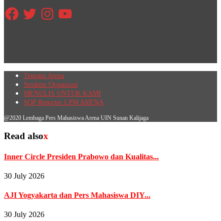
Facebook
Twitter
Instagram
YouTube
Tentang Arena
Struktur Organisasi
MENULIS UNTUK KAMI
SOP Reporter LPM ARENA
@2020 Lembaga Pers Mahasiswa Arena UIN Sunan Kalijaga
Read also
x
Inner Circle Presiden Prabowo dan Kualitas...
30 July 2026
AJI Yogyakarta dan Pers Mahasiswa DIY...
30 July 2026