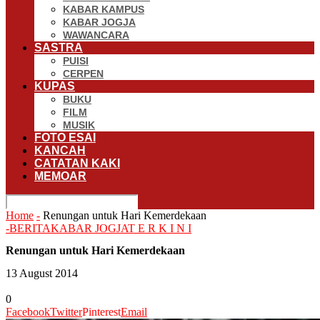
KABAR KAMPUS
KABAR JOGJA
WAWANCARA
SASTRA
PUISI
CERPEN
KUPAS
BUKU
FILM
MUSIK
FOTO ESAI
KANCAH
CATATAN KAKI
MEMOAR
Home
-
Renungan untuk Hari Kemerdekaan
-
BERITA
KABAR JOGJA
T E R K I N I
Renungan untuk Hari Kemerdekaan
13 August 2014
0
Facebook
Twitter
Pinterest
Email