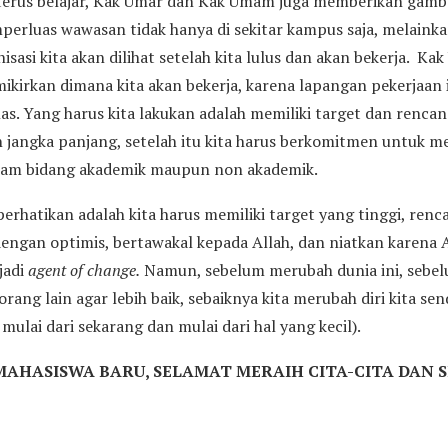
 terus belajar, Kak Umar dan Kak Umam juga memberikan gam
perluas wawasan tidak hanya di sekitar kampus saja, melain
sasi kita akan dilihat setelah kita lulus dan akan bekerja. Ka
ikirkan dimana kita akan bekerja, karena lapangan pekerjaan it
elas. Yang harus kita lakukan adalah memiliki target dan rencan
jangka panjang, setelah itu kita harus berkomitmen untuk me
alam bidang akademik maupun non akademik.
perhatikan adalah kita harus memiliki target yang tinggi, ren
dengan optimis, bertawakal kepada Allah, dan niatkan karena A
jadi
agent of change.
Namun, sebelum merubah dunia ini, sebel
ang lain agar lebih baik, sebaiknya kita merubah diri kita sen
, mulai dari sekarang dan mulai dari hal yang kecil).
AHASISWA BARU, SELAMAT MERAIH CITA-CITA DAN 