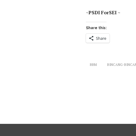
~PSDI ForSEI ~
Share this:
Share
BBM
BINCANG-BINCA