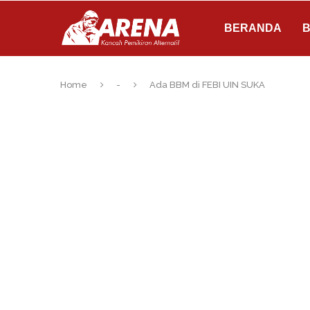
BERANDA
B
Home
-
Ada BBM di FEBI UIN SUKA