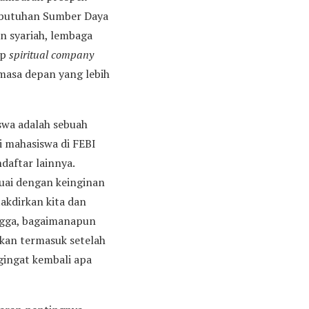
kebutuhan Sumber Daya
n syariah, lembaga
ep
spiritual company
asa depan yang lebih
swa adalah sebuah
i mahasiswa di FEBI
aftar lainnya.
uai dengan keinginan
akdirkan kita dan
ingga, bagaimanapun
kan termasuk setelah
ngingat kembali apa