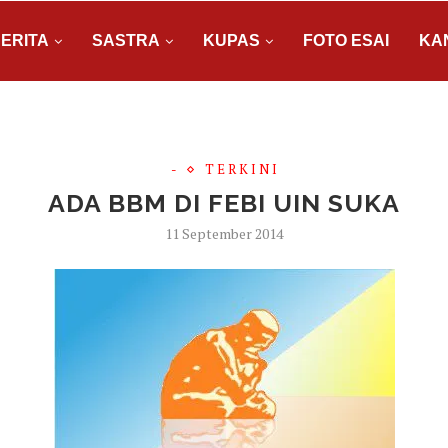
ERITA
SASTRA
KUPAS
FOTO ESAI
KA
-
T E R K I N I
ADA BBM DI FEBI UIN SUKA
11 September 2014