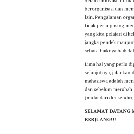
Selain motivasi untuk
berorganisasi dan mem
lain. Pengalaman organi
tidak perlu pusing mem
yang kita pelajari di k
jangka pendek maupun 
sebaik-baiknya baik d
Lima hal yang perlu di
selanjutnya, jalankan 
mahasiswa adalah men
dan sebelum merubah or
(mulai dari diri sendiri
SELAMAT DATANG M
BERJUANG!!!