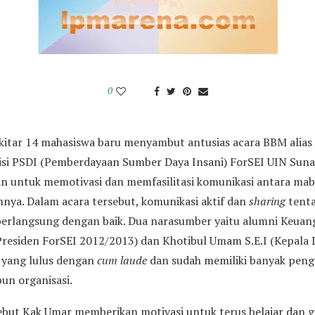
0
sekitar 14 mahasiswa baru menyambut antusias acara BBM alias
visi PSDI (Pemberdayaan Sumber Daya Insani) ForSEI UIN Suna
an untuk memotivasi dan memfasilitasi komunikasi antara ma
nya. Dalam acara tersebut, komunikasi aktif dan
sharing
tenta
berlangsung dengan baik. Dua narasumber yaitu alumni Keuang
(Presiden ForSEI 2012/2013) dan Khotibul Umam S.E.I (Kepala 
yang lulus dengan
cum laude
dan sudah memiliki banyak peng
un organisasi.
ebut Kak Umar memberikan motivasi untuk terus belajar dan