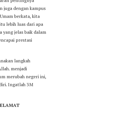
baran pentingnya
kan juga dengan kampus
k Umam berkata, kita
u lebih luas dari apa
a yang jelas baik dalam
ncapai prestasi
canakan langkah
llah. menjadi
um merubah negeri ini,
diri. Ingatlah 3M
SELAMAT