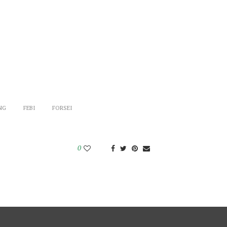
NG
FEBI
FORSEI
0