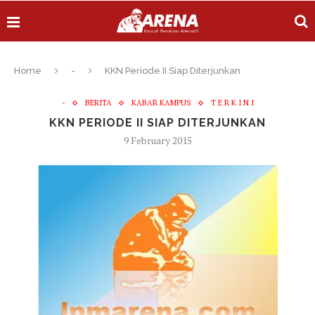
Home
-
KKN Periode II Siap Diterjunkan
-
BERITA
KABAR KAMPUS
T E R K I N I
KKN PERIODE II SIAP DITERJUNKAN
9 February 2015