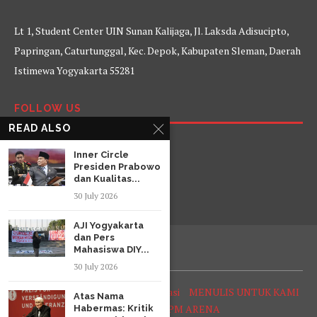
Lt 1, Student Center UIN Sunan Kalijaga, Jl. Laksda Adisucipto,
Papringan, Caturtunggal, Kec. Depok, Kabupaten Sleman, Daerah
Istimewa Yogyakarta 55281
FOLLOW US
READ ALSO
Facebook
Twitter
Instagram
YouTube
Inner Circle
Presiden Prabowo
dan Kualitas...
30 July 2026
AJI Yogyakarta
dan Pers
Mahasiswa DIY...
30 July 2026
Tentang Arena
Struktur Organisasi
MENULIS UNTUK KAMI
Atas Nama
SOP Reporter LPM ARENA
Habermas: Kritik