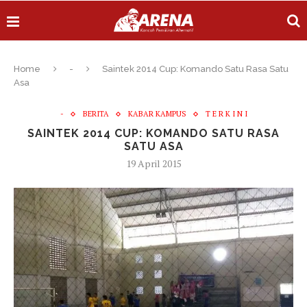
Home
-
Saintek 2014 Cup: Komando Satu Rasa Satu
Asa
-
BERITA
KABAR KAMPUS
T E R K I N I
SAINTEK 2014 CUP: KOMANDO SATU RASA
SATU ASA
19 April 2015