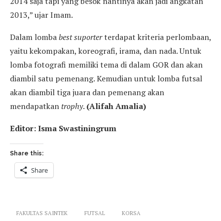
2014 saja tapi yang besok nantinya akan jadi angkatan
2013,” ujar Imam.
Dalam lomba
b
est suporter
terdapat kriteria perlombaan,
yaitu kekompakan, koreografi, irama, dan nada. Untuk
lomba fotografi memiliki tema di dalam GOR dan akan
diambil satu pemenang. Kemudian untuk lomba futsal
akan diambil tiga juara dan pemenang akan
mendapatkan
trophy
.
(Alifah Amalia)
Editor: Isma Swastiningrum
Share this:
Share
FAKULTAS SAINTEK
FUTSAL
KORSA