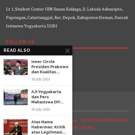
Lt 1, Student Center UIN Sunan Kalijaga, Jl. Laksda Adisucipto,
Papringan, Caturtunggal, Kec. Depok, Kabupaten Sleman, Daerah
Istimewa Yogyakarta 55281
FOLLOW US
READ ALSO
Facebook
Twitter
Instagram
YouTube
Inner Circle
Presiden Prabowo
dan Kualitas...
30 July 2026
AJI Yogyakarta
dan Pers
Mahasiswa DIY...
30 July 2026
Tentang Arena
Struktur Organisasi
MENULIS UNTUK KAMI
Atas Nama
SOP Reporter LPM ARENA
Habermas: Kritik
atas Legitimasi...