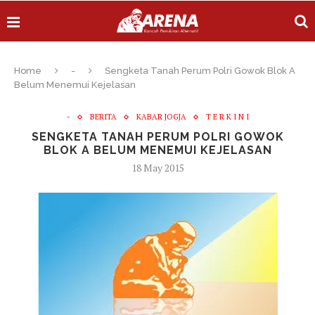
Home
-
Sengketa Tanah Perum Polri Gowok Blok A
Belum Menemui Kejelasan
-
BERITA
KABAR JOGJA
T E R K I N I
SENGKETA TANAH PERUM POLRI GOWOK
BLOK A BELUM MENEMUI KEJELASAN
18 May 2015