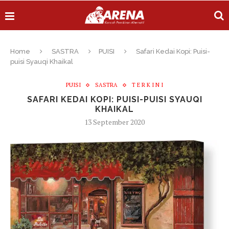
Home
SASTRA
PUISI
Safari Kedai Kopi: Puisi-
puisi Syauqi Khaikal
PUISI
SASTRA
T E R K I N I
SAFARI KEDAI KOPI: PUISI-PUISI SYAUQI
KHAIKAL
13 September 2020