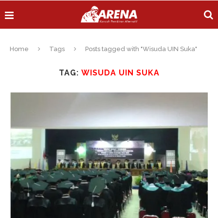
Home
Tags
Posts tagged with "Wisuda UIN Suka"
TAG:
WISUDA UIN SUKA