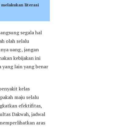
na melakukan
literasi
langsung segala hal
h olah selalu
unya uang , jangan
akan kebijakan ini
 yang lain yang benar
penyakit kelas
pakah maju selalu
katkan efektifitas,
kultas Dakwah, jadwal
 memperlihatkan aras