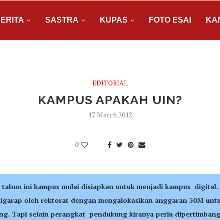
ERITA
SASTRA
KUPAS
FOTO ESAI
KA
EDITORIAL
KAMPUS APAKAH UIN?
17 March 2012
0
l tahun ini kampus mulai disiapkan untuk menjadi kampus digital. 
igarap oleh rektorat dengan mengalokasikan anggaran 30M unt
ung. Tapi selain perangkat pendukung kiranya perlu dipertimban