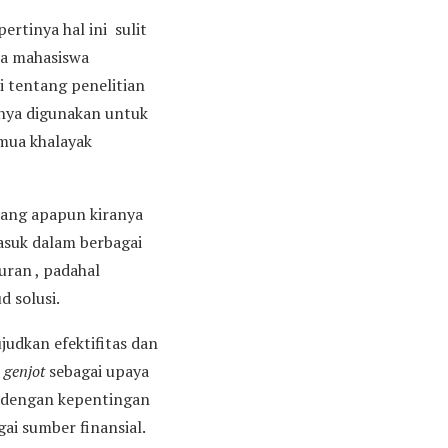
rtinya hal ini sulit
da mahasiswa
 tentang penelitian
anya digunakan untuk
emua khalayak
dang apapun kiranya
asuk dalam berbagai
uran , padahal
d solusi.
udkan efektifitas dan
genjot
sebagai upaya
o dengan kepentingan
ai sumber finansial.