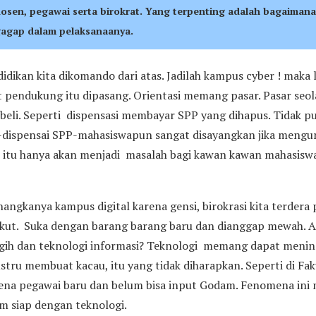
 dosen, pegawai serta birokrat. Yang terpenting adalah bagaima
 gagap dalam pelaksanaanya.
idikan kita dikomando dari atas. Jadilah kampus cyber ! maka 
 pendukung itu dipasang. Orientasi memang pasar. Pasar seola
beli. Seperti dispensasi membayar SPP yang dihapus. Tidak p
ni-dispensai SPP-mahasiswapun sangat disayangkan jika mengun
itu hanya akan menjadi masalah bagi kawan kawan mahasiswa
nangkanya kampus digital karena gensi, birokrasi kita terdera 
kut. Suka dengan barang barang baru dan dianggap mewah. A
gih dan teknologi informasi? Teknologi memang dapat mening
justru membuat kacau, itu yang tidak diharapkan. Seperti di Fa
rena pegawai baru dan belum bisa input Godam. Fenomena ini
m siap dengan teknologi.