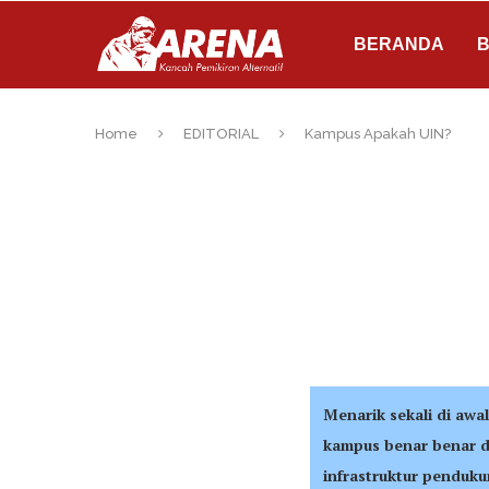
BERANDA
B
Home
EDITORIAL
Kampus Apakah UIN?
Menarik sekali di awa
kampus benar benar d
infrastruktur penduk