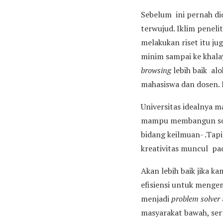
Sebelum ini pernah di
terwujud. Iklim peneli
melakukan riset itu j
minim sampai ke khala
browsing
lebih baik alo
mahasiswa dan dosen. 
Universitas idealnya
mampu membangun solu
bidang keilmuan- .Tapi
kreativitas muncul pad
Akan lebih baik jika 
efisiensi untuk menge
menjadi
problem solver
masyarakat bawah, sert