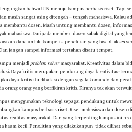
dengungkan bahwa UIN menuju kampus berbasis riset. Tapi sepe
tian masih sangat asing ditengah – tengah mahasiswa. Kalau a
uga membantu dosen. Masih untung membantu dosen, informasi
yak mahasiswa. Daripada memberi dosen sabak digital yang h
kasikan dana untuk kompetisi penelitian yang bisa di akses s
Dan jangan sampai informasi tertahan disatu tempat.
 mampu menjadi
problem solver
masyarakat. Kreativitas dalam bi
si. Daya kritis merupakan pendorong daya kreativitas-term
 jika daya kritis itu dibatasi dengan segala komando dan perat
a orang orang yang berfikiran kritis. Kiranya tak akan terwuju
kampus menggunakan teknologi sepagai pendukung untuk mewuj
mbangkan kampus berbasis riset. Riset mahasiswa dan dosen di
atas realitas masyarakat. Dan yang terpenting kampus ini pr
a kaum kecil. Penelitian yang dilakukanpun tidak dilihat sebag