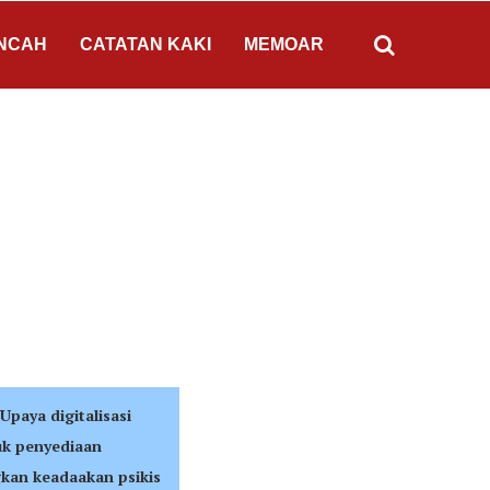
NCAH
CATATAN KAKI
MEMOAR
Upaya digitalisasi
uk penyediaan
gkan keadaakan psikis