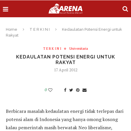
Home
T E R K I N I
Kedaulatan Potensi Energi untuk
Rakyat
T E R K I N I
Universitaria
KEDAULATAN POTENSI ENERGI UNTUK
RAKYAT
17 April 2012
0
Berbicara masalah kedaulatan energi tidak terlepas dari
potensi alam di Indonesia yang hanya omong kosong
kalau pemerintah masih berwatak Neo liberalisme,