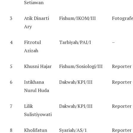
Setiawan
3
Atik Dinarti
Fishum/IKOM/III
Fotograf
Ary
4
Fitrotul
Tarbiyah/PAI/I
–
Azizah
5
Khusni Hajar
Fishum/Sosiologi/III
Reporter
6
Istikhana
Dakwah/KPI/III
Reporter
Nurul Huda
7
Lilik
Dakwah/KPI/III
Reporter
Sulistiyowati
8
Kholifatun
Syariah/AS/1
Reporter