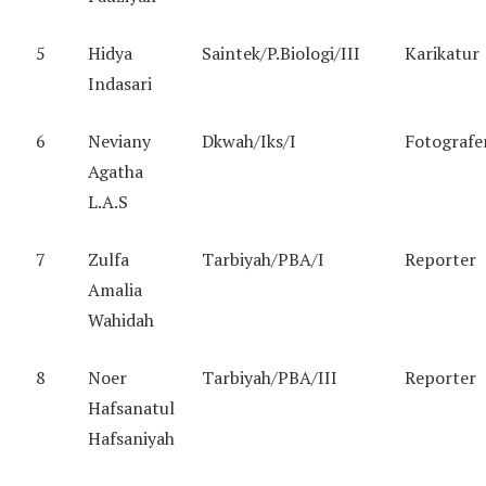
5
Hidya
Saintek/P.Biologi/III
Karikatur
Indasari
6
Neviany
Dkwah/Iks/I
Fotografe
Agatha
L.A.S
7
Zulfa
Tarbiyah/PBA/I
Reporter
Amalia
Wahidah
8
Noer
Tarbiyah/PBA/III
Reporter
Hafsanatul
Hafsaniyah