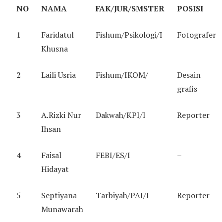
NO
NAMA
FAK/JUR/SMSTER
POSISI
1
Faridatul
Fishum/Psikologi/I
Fotografer
Khusna
2
Laili Usria
Fishum/IKOM/
Desain
grafis
3
A.Rizki Nur
Dakwah/KPI/I
Reporter
Ihsan
4
Faisal
FEBI/ES/I
–
Hidayat
5
Septiyana
Tarbiyah/PAI/I
Reporter
Munawarah