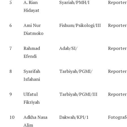
5
A. Rian
Syariah/PMH/I
Reporter
Hidayat
6
Ami Nur
Fishum/Psikologi/III
Reporter
Diatmoko
7
Rahmad
Adab/SI/
Reporter
Efendi
8
Syarifah
Tarbiyah/PGMI/
Reporter
Isfahani
9
Ulfatul
Tarbiyah/PGMI/III
Reporter
Fikriyah
10
Adkha Nasa
Dakwah/KPI/1
Fotograf
Alim