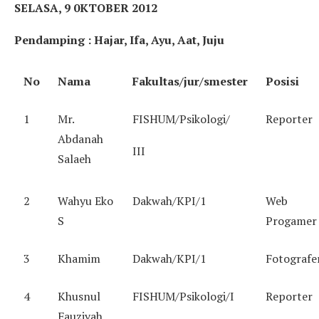
SELASA, 9 0KTOBER 2012
Pendamping : Hajar, Ifa, Ayu, Aat, Juju
No
Nama
Fakultas/jur/smester
Posisi
1
Mr.
FISHUM/Psikologi/
Reporter
Abdanah
III
Salaeh
2
Wahyu Eko
Dakwah/KPI/1
Web
S
Progamer
3
Khamim
Dakwah/KPI/1
Fotografe
4
Khusnul
FISHUM/Psikologi/I
Reporter
Fauziyah