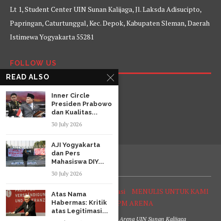
Lt 1, Student Center UIN Sunan Kalijaga, Jl. Laksda Adisucipto,
Papringan, Caturtunggal, Kec. Depok, Kabupaten Sleman, Daerah
Istimewa Yogyakarta 55281
FOLLOW US
READ ALSO
Facebook
Twitter
Instagram
YouTube
Inner Circle
Presiden Prabowo
dan Kualitas...
30 July 2026
AJI Yogyakarta
dan Pers
Mahasiswa DIY...
30 July 2026
Tentang Arena
Struktur Organisasi
MENULIS UNTUK KAMI
Atas Nama
SOP Reporter LPM ARENA
Habermas: Kritik
atas Legitimasi...
@2020 Lembaga Pers Mahasiswa Arena UIN Sunan Kalijaga