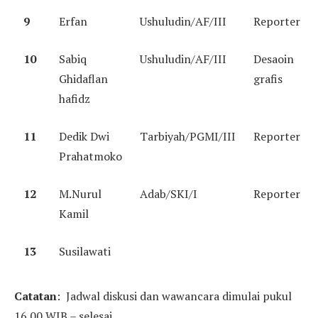
9
Erfan
Ushuludin/AF/III
Reporter
10
Sabiq
Ushuludin/AF/III
Desaoin
Ghidaflan
grafis
hafidz
11
Dedik Dwi
Tarbiyah/PGMI/III
Reporter
Prahatmoko
12
M.Nurul
Adab/SKI/I
Reporter
Kamil
13
Susilawati
Catatan
: Jadwal diskusi dan wawancara dimulai pukul
16.00 WIB – selesai