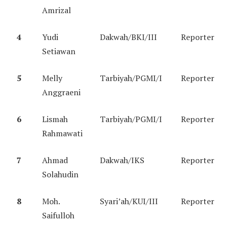
Amrizal
4
Yudi
Dakwah/BKI/III
Reporter
Setiawan
5
Melly
Tarbiyah/PGMI/I
Reporter
Anggraeni
6
Lismah
Tarbiyah/PGMI/I
Reporter
Rahmawati
7
Ahmad
Dakwah/IKS
Reporter
Solahudin
8
Moh.
Syari’ah/KUI/III
Reporter
Saifulloh