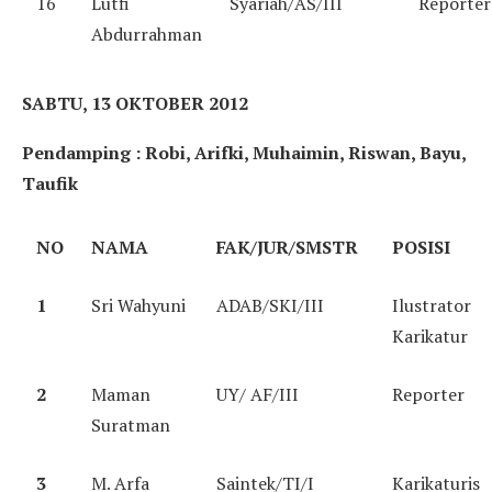
16
Lutfi
Syariah/AS/III
Reporter
Abdurrahman
SABTU, 13 OKTOBER 2012
Pendamping : Robi, Arifki, Muhaimin, Riswan, Bayu,
Taufik
NO
NAMA
FAK/JUR/SMSTR
POSISI
1
Sri Wahyuni
ADAB/SKI/III
Ilustrator
Karikatur
2
Maman
UY/ AF/III
Reporter
Suratman
3
M. Arfa
Saintek/TI/I
Karikaturis