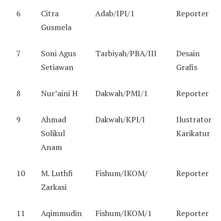
6
Citra
Adab/IPI/1
Reporter
Gusmela
7
Soni Agus
Tarbiyah/PBA/III
Desain
Setiawan
Grafis
8
Nur’aini H
Dakwah/PMI/1
Reporter
9
Ahmad
Dakwah/KPI/I
Ilustrator
Solikul
Karikatur
Anam
10
M. Luthfi
Fishum/IKOM/
Reporter
Zarkasi
11
Aqimmudin
Fishum/IKOM/1
Reporter