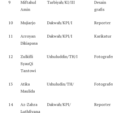
9
Miftahul
Tarbiyah/KI/III
Desain
Amin
grafis
10
Mujiarjo
Dakwah/KPI/I
Reporter
11
Arroyan
Dakwah/KPI/I
Karikatur
Dikiapasa
12
Zulkifli
Ushuluddin/TH/I
Fotografe
SyauQi
Tantowi
13
Atika
Ushuludin/TH/
Fotografe
Maulida
14
Az-Zahra
Dakwah/KPI/
Reporter
Luthfiyana