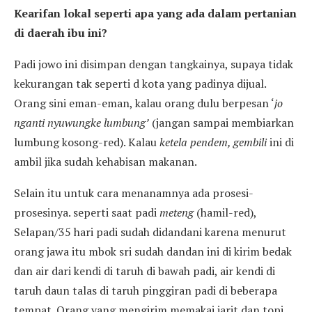
Kearifan lokal seperti apa yang ada dalam pertanian
di daerah ibu ini?
Padi jowo ini disimpan dengan tangkainya, supaya tidak
kekurangan tak seperti d kota yang padinya dijual.
Orang sini eman-eman, kalau orang dulu berpesan ‘
jo
nganti nyuwungke lumbung’
(jangan sampai membiarkan
lumbung kosong-red). Kalau
ketela pendem, gembili
ini di
ambil jika sudah kehabisan makanan.
Selain itu untuk cara menanamnya ada prosesi-
prosesinya. seperti saat padi
meteng
(hamil-red),
Selapan/35 hari padi sudah didandani karena menurut
orang jawa itu mbok sri sudah dandan ini di kirim bedak
dan air dari kendi di taruh di bawah padi, air kendi di
taruh daun talas di taruh pinggiran padi di beberapa
tempat. Orang yang mengirim memakai jarit dan topi.