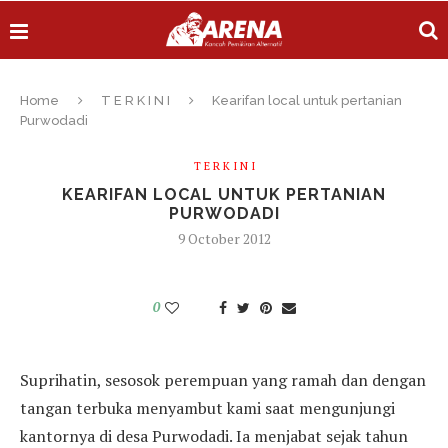
Home
T E R K I N I
Kearifan local untuk pertanian
Purwodadi
T E R K I N I
KEARIFAN LOCAL UNTUK PERTANIAN
PURWODADI
9 October 2012
0
Suprihatin, sesosok perempuan yang ramah dan dengan
tangan terbuka menyambut kami saat mengunjungi
kantornya di desa Purwodadi. Ia menjabat sejak tahun