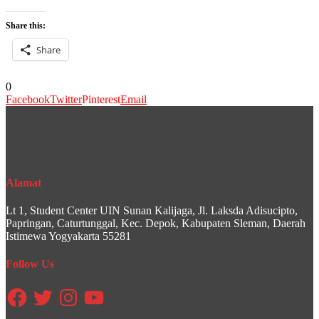
Share this:
Share
0
Facebook
Twitter
Pinterest
Email
Alamat
Lt 1, Student Center UIN Sunan Kalijaga, Jl. Laksda Adisucipto,
Papringan, Caturtunggal, Kec. Depok, Kabupaten Sleman, Daerah
Istimewa Yogyakarta 55281
Follow Us
Facebook
Twitter
Instagram
YouTube