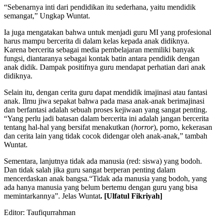
“Sebenarnya inti dari pendidikan itu sederhana, yaitu mendidik
semangat,” Ungkap Wuntat.
Ia juga mengatakan bahwa untuk menjadi guru MI yang profesional
harus mampu bercerita di dalam kelas kepada anak didiknya.
Karena bercerita sebagai media pembelajaran memiliki banyak
fungsi, diantaranya sebagai kontak batin antara pendidik dengan
anak didik. Dampak positifnya guru mendapat perhatian dari anak
didiknya.
Selain itu, dengan cerita guru dapat mendidik imajinasi atau fantasi
anak. Ilmu jiwa sepakat bahwa pada masa anak-anak berimajinasi
dan berfantasi adalah sebuah proses kejiwaan yang sangat penting.
“Yang perlu jadi batasan dalam bercerita ini adalah jangan bercerita
tentang hal-hal yang bersifat menakutkan (
horror
), porno, kekerasan
dan cerita lain yang tidak cocok didengar oleh anak-anak,” tambah
Wuntat.
Sementara, lanjutnya tidak ada manusia (red: siswa) yang bodoh.
Dan tidak salah jika guru sangat berperan penting dalam
mencerdaskan anak bangsa.“Tidak ada manusia yang bodoh, yang
ada hanya manusia yang belum bertemu dengan guru yang bisa
memintarkannya”. Jelas Wuntat
.
[
Ulfatul Fikriyah
]
Editor: Taufiqurrahman