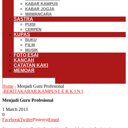
KABAR KAMPUS
KABAR JOGJA
WAWANCARA
SASTRA
PUISI
CERPEN
KUPAS
BUKU
FILM
MUSIK
FOTO ESAI
KANCAH
CATATAN KAKI
MEMOAR
Home
-
Menjadi Guru Profesional
-
BERITA
KABAR KAMPUS
T E R K I N I
Menjadi Guru Profesional
1 March 2013
0
Facebook
Twitter
Pinterest
Email