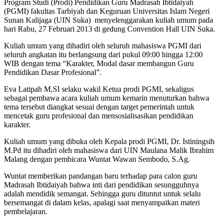
Program Studi (Prodi) Pendidikan Guru Madrasah Ibtidaiyah
(PGMI) fakultas Tarbiyah dan Keguruan Universitas Islam Negeri
Sunan Kalijaga (UIN Suka) menyelenggarakan kuliah umum pada
hari Rabu, 27 Februari 2013 di gedung Convention Hall UIN Suka.
Kuliah umum yang dihadiri oleh seluruh mahasiswa PGMI dari
seluruh angkatan itu berlangsung dari pukul 09:00 hingga 12:00
WIB dengan tema “Karakter, Modal dasar membangun Guru
Pendidikan Dasar Profesional”.
Eva Latipah M,SI selaku wakil Ketua prodi PGMI, sekaligus
sebagai pembawa acara kuliah umum kemarin menuturkan bahwa
tema tersebut diangkat sesuai dengan target pemerintah untuk
mencetak guru profesional dan mensosialisasikan pendidikan
karakter.
Kuliah umum yang dibuka oleh Kepala prodi PGMI, Dr. Istiningsih
M.Pd itu dihadiri oleh mahasiswa dari UIN Maulana Malik Ibrahim
Malang dengan pembicara Wuntat Wawan Sembodo, S.Ag.
Wuntat memberikan pandangan baru terhadap para calon guru
Madrasah Ibtidaiyah bahwa inti dari pendidikan sesungguhnya
adalah mendidik semangat. Sehingga guru dituntut untuk selalu
bersemangat di dalam kelas, apalagi saat menyampaikan materi
pembelajaran.