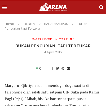
Home
BERITA
KABAR KAMPUS
Bukan
Pencurian, tapi Tertukar
KABAR KAMPUS
T E R K I N I
BUKAN PENCURIAN, TAPI TERTUKAR
4 April 2013
0
Maryatul Qibtiyah sudah menduga-duga saat ia di
telephone oleh salah satu satpam UIN Suka pada Kamis
Pagi (04/4). “Mbak, bisa ke kantor satpam pusat
sekarang,” tuturnya lewat telephone. Tanpa pikir