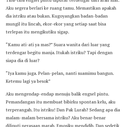
Tiba-tiba engsel pintu diputar terdengar dari arah luar.
Aku segera berlari ke ruang tamu. Memastikan apakah
dia istriku atau bukan. Kugoyangkan badan-badan
mungil itu lincah, ekor-ekor yang setiap saat bisa
terlepas itu mengikutiku sigap.
“Kamu ati-ati ya mas?” Suara wanita dari luar yang
terdengar begitu manja. Itukah istriku? Tapi dengan
siapa dia di luar?
“Iya kamu juga. Pelan-pelan, nanti suamimu bangun.
Ketemu lagi ya besok”
Aku mengendap-endap menuju balik engsel pintu.
Pemandangan itu membuat bibirku spontan kelu, aku
terperangah. Itu istriku! Dan Pak Lurah? Sedang apa dia
malam-malam bersama istriku? Aku benar-benar
diliputi perasaan marah. Emosiku mendidih. Dan sedetik