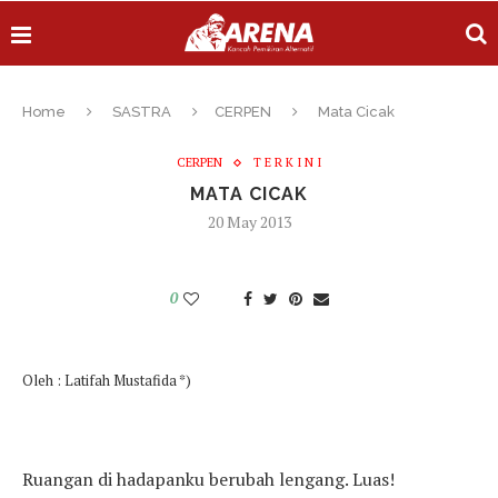
Home
SASTRA
CERPEN
Mata Cicak
CERPEN
T E R K I N I
MATA CICAK
20 May 2013
0
Oleh : Latifah Mustafida *)
Ruangan di hadapanku berubah lengang. Luas!