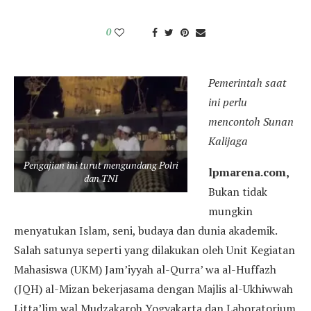
0
Pemerintah saat
ini perlu
mencontoh Sunan
Kalijaga
Pengajian ini turut mengundang Polri
lpmarena.com,
dan TNI
Bukan tidak
mungkin
menyatukan Islam, seni, budaya dan dunia akademik.
Salah satunya seperti yang dilakukan oleh Unit Kegiatan
Mahasiswa (UKM) Jam’iyyah al-Qurra’ wa al-Huffazh
(JQH) al-Mizan bekerjasama dengan Majlis al-Ukhiwwah
Litta’lim wal Mudzakaroh Yogyakarta dan Laboratorium