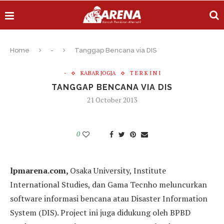
Home
-
Tanggap Bencana via DIS
-
KABAR JOGJA
T E R K I N I
TANGGAP BENCANA VIA DIS
21 October 2013
0
lpmarena.com,
Osaka University, Institute
International Studies, dan Gama Tecnho meluncurkan
software informasi bencana atau Disaster Information
System (DIS). Project ini juga didukung oleh BPBD