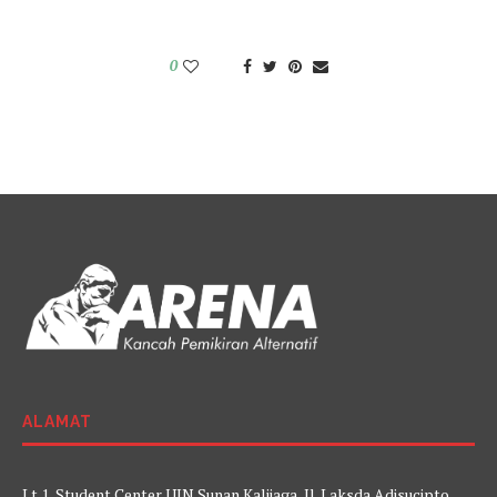
0
ALAMAT
Lt 1, Student Center UIN Sunan Kalijaga, Jl. Laksda Adisucipto,