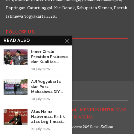
Papringan, Caturtunggal, Kec. Depok, Kabupaten Sleman, Daerah
Istimewa Yogyakarta 55281
FOLLOW US
READ ALSO
Facebook
Twitter
Instagram
YouTube
Inner Circle
Presiden Prabowo
dan Kualitas...
30 July 2026
AJI Yogyakarta
dan Pers
Mahasiswa DIY...
30 July 2026
Tentang Arena
Struktur Organisasi
MENULIS UNTUK KAMI
Atas Nama
SOP Reporter LPM ARENA
Habermas: Kritik
atas Legitimasi...
@2020 Lembaga Pers Mahasiswa Arena UIN Sunan Kalijaga
22 July 2026