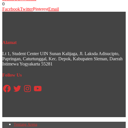
0
Facebook
Twitter
Pinterest
Email
Alamat
Lt 1, Student Center UIN Sunan Kalijaga, Jl. Laksda Adisucipto,
Papringan, Caturtunggal, Kec. Depok, Kabupaten Sleman, Daerah
Istimewa Yogyakarta 55281
Follow Us
Facebook
Twitter
Instagram
YouTube
Tentang Arena