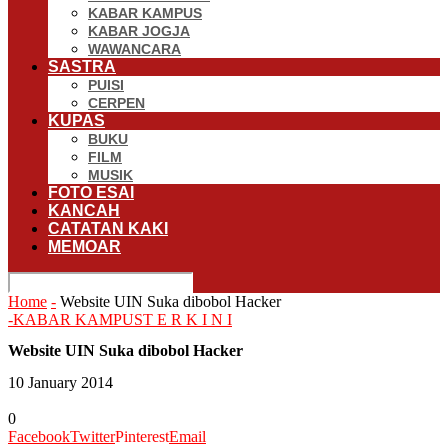
KABAR KAMPUS
KABAR JOGJA
WAWANCARA
SASTRA
PUISI
CERPEN
KUPAS
BUKU
FILM
MUSIK
FOTO ESAI
KANCAH
CATATAN KAKI
MEMOAR
Home
-
Website UIN Suka dibobol Hacker
-
KABAR KAMPUS
T E R K I N I
Website UIN Suka dibobol Hacker
10 January 2014
0
Facebook
Twitter
Pinterest
Email