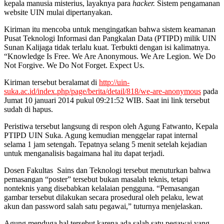
kepala manusia misterius, layaknya para
hacker.
Sistem pengamanan
website UIN mulai dipertanyakan.
Kiriman itu mencoba untuk mengingatkan bahwa sistem keamanan
Pusat Teknologi Informasi dan Pangkalan Data (PTIPD) milik UIN
Sunan Kalijaga tidak terlalu kuat. Terbukti dengan isi kalimatnya.
“Knowledge Is Free. We Are Anonymous. We Are Legion. We Do
Not Forgive. We Do Not Forget. Expect Us.
Kiriman tersebut beralamat di
http://uin-
suka.ac.id/index.php/page/berita/detail/818/we-are-anonymous
pada
Jumat 10 januari 2014 pukul 09:21:52 WIB. Saat ini link tersebut
sudah di hapus.
Peristiwa tersebut langsung di respon oleh Agung Fatwanto, Kepala
PTIPD UIN Suka. Agung kemudian menggelar rapat internal
selama 1 jam setengah. Tepatnya selang 5 menit setelah kejadian
untuk menganalisis bagaimana hal itu dapat terjadi.
Dosen Fakultas Sains dan Teknologi tersebut menuturkan bahwa
pemasangan “poster” tersebut bukan masalah teknis, tetapi
nonteknis yang disebabkan kelalaian pengguna. “Pemasangan
gambar tersebut dilakukan secara prosedural oleh pelaku, lewat
akun dan password salah satu pegawai,” tuturnya menjelaskan.
Agung menduga hal tersebut karena ada salah satu pegawai yang