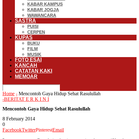
KABAR KAMPUS
KABAR JOGJA
WAWANCARA
SASTRA
PUISI
CERPEN
KUPAS
BUKU
FILM
MUSIK
FOTO ESAI
KANCAH
CATATAN KAKI
MEMOAR
Home
-
Mencontoh Gaya Hidup Sehat Rasulullah
-
BERITA
T E R K I N I
Mencontoh Gaya Hidup Sehat Rasulullah
8 February 2014
0
Facebook
Twitter
Pinterest
Email