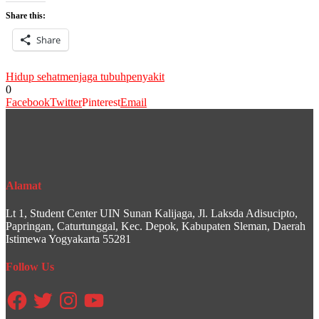
Share this:
Share
Hidup sehat
menjaga tubuh
penyakit
0
Facebook
Twitter
Pinterest
Email
Alamat
Lt 1, Student Center UIN Sunan Kalijaga, Jl. Laksda Adisucipto,
Papringan, Caturtunggal, Kec. Depok, Kabupaten Sleman, Daerah
Istimewa Yogyakarta 55281
Follow Us
Facebook
Twitter
Instagram
YouTube