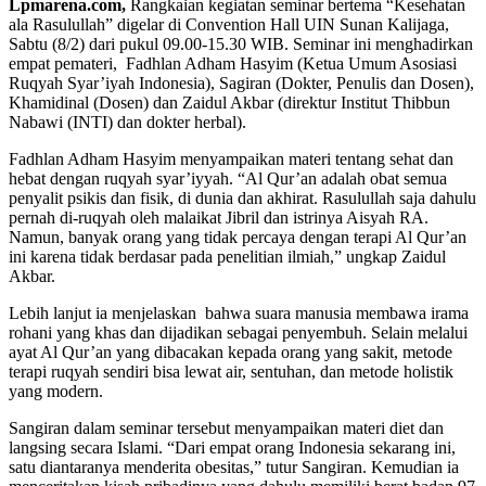
Lpmarena.com,
Rangkaian kegiatan seminar bertema “Kesehatan
ala Rasulullah” digelar di Convention Hall UIN Sunan Kalijaga,
Sabtu (8/2) dari pukul 09.00-15.30 WIB. Seminar ini menghadirkan
empat pemateri, Fadhlan Adham Hasyim (Ketua Umum Asosiasi
Ruqyah Syar’iyah Indonesia), Sagiran (Dokter, Penulis dan Dosen),
Khamidinal (Dosen) dan Zaidul Akbar (direktur Institut Thibbun
Nabawi (INTI) dan dokter herbal).
Fadhlan Adham Hasyim menyampaikan materi tentang sehat dan
hebat dengan ruqyah syar’iyyah. “Al Qur’an adalah obat semua
penyalit psikis dan fisik, di dunia dan akhirat. Rasulullah saja dahulu
pernah di-ruqyah oleh malaikat Jibril dan istrinya Aisyah RA.
Namun, banyak orang yang tidak percaya dengan terapi Al Qur’an
ini karena tidak berdasar pada penelitian ilmiah,” ungkap Zaidul
Akbar.
Lebih lanjut ia menjelaskan bahwa suara manusia membawa irama
rohani yang khas dan dijadikan sebagai penyembuh. Selain melalui
ayat Al Qur’an yang dibacakan kepada orang yang sakit, metode
terapi ruqyah sendiri bisa lewat air, sentuhan, dan metode holistik
yang modern.
Sangiran dalam seminar tersebut menyampaikan materi diet dan
langsing secara Islami. “Dari empat orang Indonesia sekarang ini,
satu diantaranya menderita obesitas,” tutur Sangiran. Kemudian ia