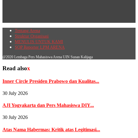
Tentang Arena
Struktur Organisasi
MENULIS UNTUK KAMI
SOP Reporter LPM ARENA
@2020 Lembaga Pers Mahasiswa Arena UIN Sunan Kalijaga
Read also
x
Inner Circle Presiden Prabowo dan Kualitas...
30 July 2026
AJI Yogyakarta dan Pers Mahasiswa DIY...
30 July 2026
Atas Nama Habermas: Kritik atas Legitimasi...