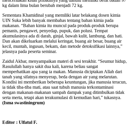
menceritakan kisah pribadinya yang dahulu memiliki berat badan 97
kg dalam lima bulan berubah menjadi 72 kg.
Sementara Khamidinal yang memiliki latar belakang dosen kimia
UIN Suka lebih banyak membahas tentang bahan kimia pada
makanan. “Bahan kimia itu muncul pada produk-produk berupa
pemanis, pengawet, penyedap, pupuk, dan polusi. Tempat
akumulasinya ada di darah, ginjal, bawah kulit, lambung, dan hati.
Dan akan dikeluarkan melalui keringat, buang air besar, buang air
kecil, muntah, ingusan, bekam, dan metode detoksifikasi lainnya,”
jelasnya pada peserta seminar.
Zaidul Akbar, menyampaikan materi di sesi terakhir. “Seumur hidup,
Rasulullah hanya sakit dua kali, karena beliau sangat
memperhatikan apa yang ia makan. Manusia diciptakan Allah dari
tanah yang sifatnya menyerap, beda dengan air yang melarutan.
Kondisi ini memberikan beberapa keuntungan, jika manusia teracun,
ia tidak tiba-tiba mati, atau saat tubuh manusia terkontaminasi
dengan makanan-makanan sampah dampak yang ditimbulkan tidak
serta merta, tetapi akan terakumulasi di kemudian hari,” tukasnya.
(Isma swastiningrum)
Editor : Ulfatul F.