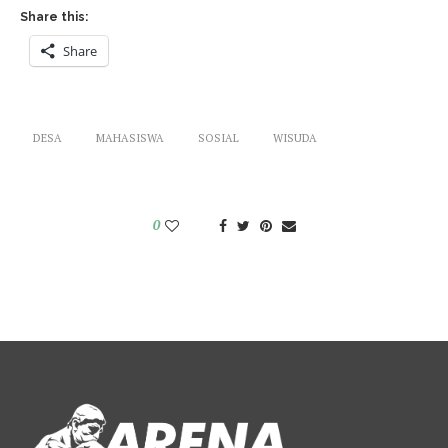
Share this:
Share
DESA
MAHASISWA
SOSIAL
WISUDA
0