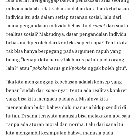
Bila Berlin menganggap bahwa pemaksaan atas seorang
individu adalah tidak sah atau dalam kata lain kebebasan
individu itu ada dalam setiap tatanan sosial, lalu dari
mana pengandaian individu bebas itu ­di
comot
dari suatu
realitas sosial? Maksudnya, dasar pengandaian individu
bebas ini diperoleh dari konteks seperti apa? Tentu kita
tak bisa hanya berpegang pada argumen rapuh yang
bilang “kenapa kita harus/tak harus patuh pada orang
lain?” atau “
pokoke
harus gini/
pokoke
nggak boleh gitu”.
Jika kita menganggap kebebasan adalah konsep yang
benar “sudah dari
sono-
nya”, tentu ada realitas konkret
yang bisa kita mengacu padanya. Misalnya kita
menemukan bukti bahwa dulu manusia hidup sendiri di
hutan. Di sana ternyata manusia bisa melakukan apa saja
tanpa ada aturan moral dan norma. Lalu dari sana itu
kita mengambil kesimpulan bahwa manusia pada