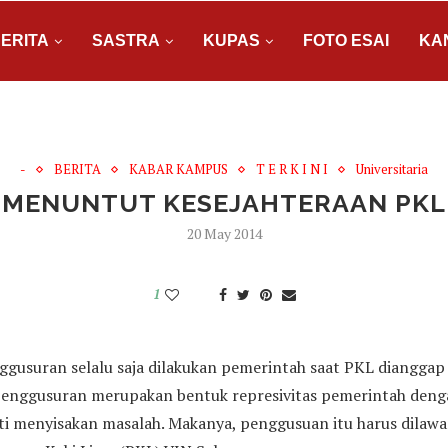
ERITA
SASTRA
KUPAS
FOTO ESAI
KA
-
BERITA
KABAR KAMPUS
T E R K I N I
Universitaria
MENUNTUT KESEJAHTERAAN PKL
20 May 2014
1
gusuran selalu saja dilakukan pemerintah saat PKL diangg
i penggusuran merupakan bentuk represivitas pemerintah de
sti menyisakan masalah. Makanya, penggusuan itu harus dilawa