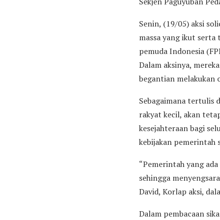
Sekjen Paguyuban Peda
Senin, (19/05) aksi so
massa yang ikut serta 
pemuda Indonesia (FPP
Dalam aksinya, merek
begantian melakukan 
Sebagaimana tertulis 
rakyat kecil, akan teta
kesejahteraan bagi sel
kebijakan pemerintah
“Pemerintah yang ada m
sehingga menyengsarak
David, Korlap aksi, dal
Dalam pembacaan sikap