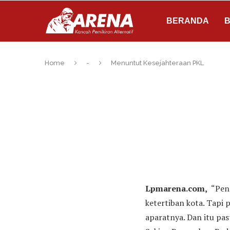
BERANDA
B
Home
-
Menuntut Kesejahteraan PKL
Lpmarena.com,
“Peng
ketertiban kota. Tap
aparatnya. Dan itu pa