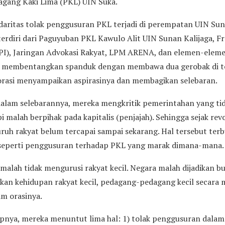
gang Kaki Lima (PKL) UIN Suka.
lidaritas tolak penggusuran PKL terjadi di perempatan UIN Sun
terdiri dari Paguyuban PKL Kawulo Alit UIN Sunan Kalijaga, F
I), Jaringan Advokasi Rakyat, LPM ARENA, dan elemen-eleme
a membentangkan spanduk dengan membawa dua gerobak di te
orasi menyampaikan aspirasinya dan membagikan selebaran.
dalam selebarannya, mereka mengkritik pemerintahan yang t
pi malah berpihak pada kapitalis (penjajah). Sehingga sejak rev
uruh rakyat belum tercapai sampai sekarang. Hal tersebut ter
 seperti penggusuran terhadap PKL yang marak dimana-mana.
alah tidak mengurusi rakyat kecil. Negara malah dijadikan bu
an kehidupan rakyat kecil, pedagang-pedagang kecil secara 
am orasinya.
nya, mereka menuntut lima hal: 1) tolak penggusuran dalam