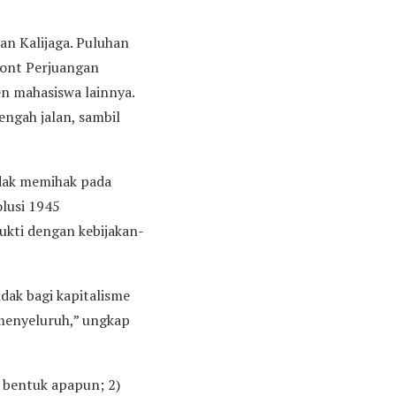
an Kalijaga. Puluhan
ront Perjuangan
n mahasiswa lainnya.
ngah jalan, sambil
idak memihak pada
olusi 1945
bukti dengan kebijakan-
dak bagi kapitalisme
menyeluruh,” ungkap
 bentuk apapun; 2)