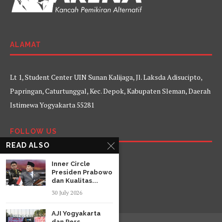
ALAMAT
Lt 1, Student Center UIN Sunan Kalijaga, Jl. Laksda Adisucipto,
Papringan, Caturtunggal, Kec. Depok, Kabupaten Sleman, Daerah
Istimewa Yogyakarta 55281
FOLLOW US
READ ALSO
Facebook
Twitter
Instagram
YouTube
Inner Circle
Presiden Prabowo
dan Kualitas...
30 July 2026
AJI Yogyakarta
dan Pers