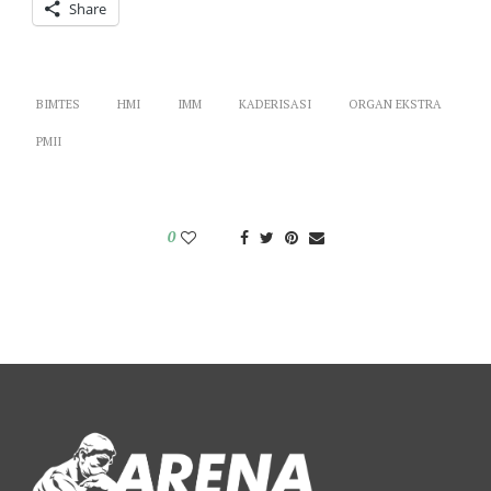
Share
BIMTES
HMI
IMM
KADERISASI
ORGAN EKSTRA
PMII
0