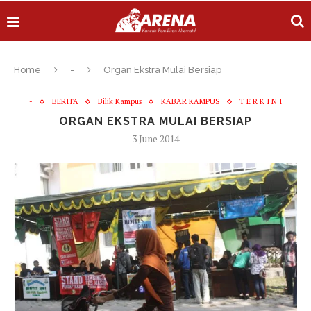
Home
-
Organ Ekstra Mulai Bersiap
-
BERITA
Bilik Kampus
KABAR KAMPUS
T E R K I N I
ORGAN EKSTRA MULAI BERSIAP
3 June 2014