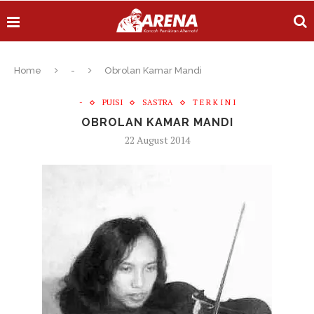
Home
-
Obrolan Kamar Mandi
-
PUISI
SASTRA
T E R K I N I
OBROLAN KAMAR MANDI
22 August 2014