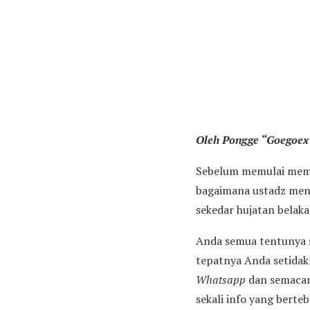
Oleh Pongge “Goegoex
Sebelum memulai membac
bagaimana ustadz menu
sekedar hujatan belaka
Anda semua tentunya sa
tepatnya Anda setidakn
Whatsapp
dan semacam
sekali info yang berte