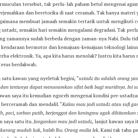
rmuculan tersebut, tak perlu-lah paham betul mengenai agam
rjemahkan dan beretorika di saat ceramah. Tak hanya materi y
Bagaimana membuat jamaah semakin tertarik untuk mengikuti
 ustadz, semakin hari semakin mengalami degradasi. Tak perlu
rang zamannya sudah berbeda dengan zaman-nya Nabi. Dulu tida
kendaraan bermotor dan kemajuan-kemajuan teknologi lainny
rba elektronik. Ya, apa kita harus menolak? Justru kita haru
terus berdakwah.
h satu kawan yang nyeletuk begini, “
ustadz itu adalah orang ya
ai dan tentunya dapat menanamkan sifat baik bagi muridnya. Ini s
Kawan saya itu kemudian ngoceh mengenai kondisi per-ustadzan
 berceramah dan mendalil. “
Kalau mau jadi ustadz atau sufi g
ih, peci, sorban putih, berjenggot dan keningmu agak dihitamkan s
 saya satu itu.
Jangankan mau jadi ustadz
, lanjut kawan saya i
sekarang mudah kok
,
habib lho. Orang mulia lek
. Kami tak tahu p