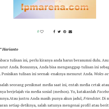
0
” Harianto
a tulisan ini, perlu kiranya anda harus berasumsi dulu. Asu
rut Anda. Bonusnya, Anda bisa menganggap tulisan ini sebaga
. Posisikan tulisan ini seenak-enaknya menurut Anda.
Woles ae
lah seorang penikmat media saat ini, entah media cetak atau 
ya berjelajah via media sosial (medsos). Yo, katakanlah
Facebo
nya.Atau justru Anda masih punya akun jadul,
F
riendster
. Di 
baran setiap detiknya, salah satunya mengenai profil atau beri