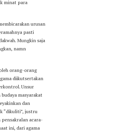
k minat para
a membicarakan urusan
ceramahnya pasti
erdakwah. Mungkin saja
angkan, namn
 oleh orang-orang
agama diikutsertakan
erkontrol. Unsur
an budaya masyarakat
meyakinkan dan
dikuliti”, justru
n pensakralan acara-
at ini, dari agama