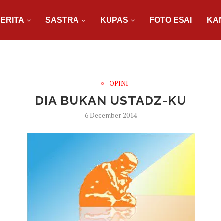
ERITA
SASTRA
KUPAS
FOTO ESAI
KA
-
OPINI
DIA BUKAN USTADZ-KU
6 December 2014