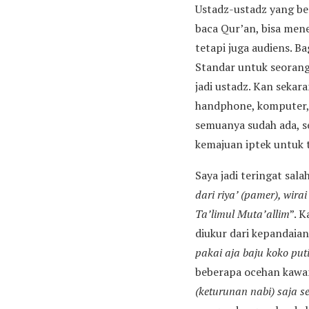
Ustadz-ustadz yang be
baca Qur’an, bisa mene
tetapi juga audiens. 
Standar untuk seorang
jadi ustadz. Kan seka
handphone, komputer, 
semuanya sudah ada, se
kemajuan iptek untuk 
Saya jadi teringat sala
dari riya’ (pamer), wir
Ta’limul Muta’allim
”. 
diukur dari kepandaian
pakai aja baju koko put
beberapa ocehan kawan
(keturunan nabi) saja 