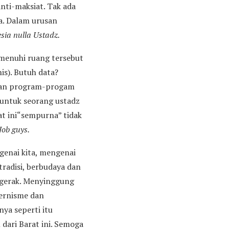
anti-maksiat. Tak ada
ya. Dalam urusan
esia nulla Ustadz.
memenuhi ruang tersebut
is). Butuh data?
watkan program-progam
r untuk seorang ustadz
aat ini“sempurna” tidak
Job guys.
genai kita, mengenai
tradisi, berbudaya dan
rgerak. Menyinggung
dernisme dan
nya seperti itu
dari Barat ini. Semoga