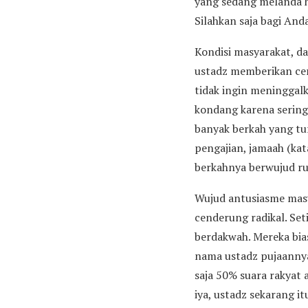
yang sedang melanda h
Silahkan saja bagi And
Kondisi masyarakat, da
ustadz memberikan cer
tidak ingin meninggal
kondang karena sering 
banyak berkah yang tu
pengajian, jamaah (kat
berkahnya berwujud ru
Wujud antusiasme masy
cenderung radikal. Set
berdakwah. Mereka bi
nama ustadz pujaannya).
saja 50% suara rakyat 
iya, ustadz sekarang i