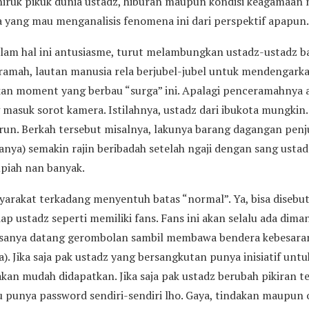
iruk pikuk dunia ustadz, hiburan maupun kondisi keagamaan m
a yang mau menganalisis fenomena ini dari perspektif apapun.
lam hal ini antusiasme, turut melambungkan ustadz-ustadz ba
amah, lautan manusia rela berjubel-jubel untuk mendengarka
kan moment yang berbau “surga” ini. Apalagi penceramahnya 
masuk sorot kamera. Istilahnya, ustadz dari ibukota mungkin.
run. Berkah tersebut misalnya, lakunya barang dagangan penju
anya) semakin rajin beribadah setelah ngaji dengan sang ustad
piah nan banyak.
arakat terkadang menyentuh batas “normal”. Ya, bisa disebut
iap ustadz seperti memiliki fans. Fans ini akan selalu ada dim
asanya datang gerombolan sambil membawa bendera kebesaran
 Jika saja pak ustadz yang bersangkutan punya inisiatif untuk 
akan mudah didapatkan. Jika saja pak ustadz berubah pikiran t
tu punya password sendiri-sendiri lho. Gaya, tindakan maupu