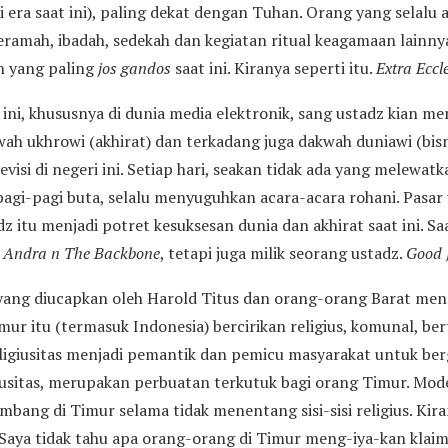
 era saat ini), paling dekat dengan Tuhan. Orang yang selalu 
ceramah, ibadah, sedekah dan kegiatan ritual keagamaan lainn
ah yang paling
jos gandos
saat ini. Kiranya seperti itu.
Extra Eccl
i ini, khususnya di dunia media elektronik, sang ustadz kian 
h ukhrowi (akhirat) dan terkadang juga dakwah duniawi (bisn
levisi di negeri ini. Setiap hari, seakan tidak ada yang mele
 pagi-pagi buta, selalu menyuguhkan acara-acara rohani. Pasa
dz itu menjadi potret kesuksesan dunia dan akhirat saat ini. S
n
Andra n The Backbone
, tetapi juga milik seorang ustadz.
Good 
a yang diucapkan oleh Harold Titus dan orang-orang Barat men
ur itu (termasuk Indonesia) bercirikan religius, komunal, ber
eligiusitas menjadi pemantik dan pemicu masyarakat untuk be
igiusitas, merupakan perbuatan terkutuk bagi orang Timur. Mo
mbang di Timur selama tidak menentang sisi-sisi religius. Kira
Saya tidak tahu apa orang-orang di Timur meng-iya-kan klaim 