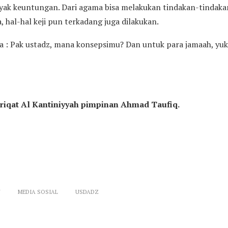
yak keuntungan. Dari agama bisa melakukan tindakan-tindak
al-hal keji pun terkadang juga dilakukan.
 : Pak ustadz, mana konsepsimu? Dan untuk para jamaah, yuk n
riqat Al Kantiniyyah pimpinan Ahmad Taufiq.
Y
MEDIA SOSIAL
USDADZ