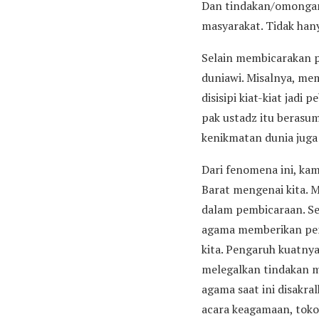
Dan tindakan/omongan 
masyarakat. Tidak han
Selain membicarakan p
duniawi. Misalnya, mem
disisipi kiat-kiat jadi
pak ustadz itu berasu
kenikmatan dunia juga
Dari fenomena ini, ka
Barat mengenai kita. M
dalam pembicaraan. Ser
agama memberikan penga
kita. Pengaruh kuatny
melegalkan tindakan m
agama saat ini disakra
acara keagamaan, toko