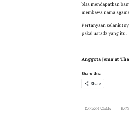
bisa mendapatkan ban
membawa nama agama, h
Pertanyaan selanjutnya
pakai ustadz yang itu.
Anggota Jema’at Tha
Share this:
Share
DAKWAH AGAMA
HAR