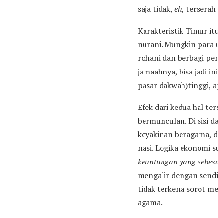
saja tidak,
eh
, terserah
Karakteristik Timur it
nurani. Mungkin para u
rohani dan berbagi p
jamaahnya, bisa jadi in
pasar dakwah)tinggi, 
Efek dari kedua hal ter
bermunculan. Di sisi 
keyakinan beragama, d
nasi. Logika ekonomi 
keuntungan yang sebes
mengalir dengan sendir
tidak terkena sorot m
agama.