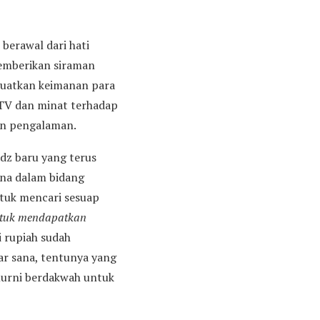
 berawal dari hati
memberikan siraman
guatkan keimanan para
(TV dan minat terhadap
an pengalaman.
dz baru yang terus
rna dalam bidang
ntuk mencari sesuap
untuk mendapatkan
i rupiah sudah
uar sana, tentunya yang
murni berdakwah untuk