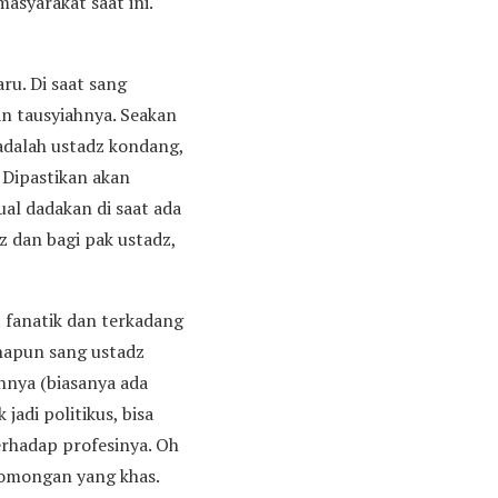
asyarakat saat ini.
ru. Di saat sang
n tausyiahnya. Seakan
adalah ustadz kondang,
 Dipastikan akan
al dadakan di saat ada
z dan bagi pak ustadz,
 fanatik dan terkadang
anapun sang ustadz
nya (biasanya ada
jadi politikus, bisa
erhadap profesinya. Oh
n omongan yang khas.