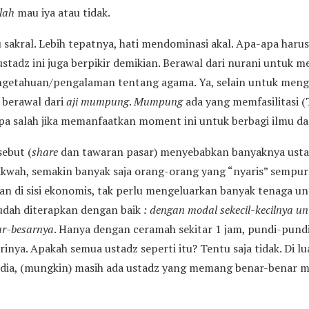
lah
mau iya atau tidak.
u sakral. Lebih tepatnya, hati mendominasi akal. Apa-apa harus
stadz ini juga berpikir demikian. Berawal dari nurani untuk 
engetahuan/pengalaman tentang agama. Ya, selain untuk men
i berawal dari
aji mumpung
.
Mumpung
ada yang memfasilitasi 
apa salah jika memanfaatkan moment ini untuk berbagi ilmu d
sebut (
share
dan tawaran pasar) menyebabkan banyaknya usta
dakwah, semakin banyak saja orang-orang yang “nyaris” sempu
an di sisi ekonomis, tak perlu mengeluarkan banyak tenaga u
sudah diterapkan dengan baik
: dengan modal sekecil-kecilnya 
ar-besarnya
. Hanya dengan ceramah sekitar 1 jam, pundi-pund
inya. Apakah semua ustadz seperti itu? Tentu saja tidak. Di l
edia, (mungkin) masih ada ustadz yang memang benar-benar 