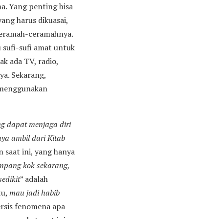
a. Yang penting bisa
ang harus dikuasai,
 ceramah-ceramahnya.
 sufi-sufi amat untuk
k ada TV, radio,
a. Sekarang,
s menggunakan
ng dapat menjaga diri
aya ambil dari Kitab
 saat ini, yang hanya
ampang kok sekarang,
edikit
” adalah
tu,
mau jadi habib
ersis fenomena apa