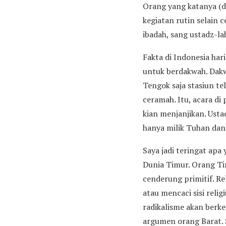
Orang yang katanya (di
kegiatan rutin selain 
ibadah, sang ustadz-l
Fakta di Indonesia har
untuk berdakwah. Dakwa
Tengok saja stasiun te
ceramah. Itu, acara di
kian menjanjikan. Usta
hanya milik Tuhan da
Saya jadi teringat ap
Dunia Timur. Orang Tim
cenderung primitif. R
atau mencaci sisi rel
radikalisme akan berke
argumen orang Barat. 