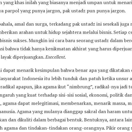
yang khas inilah yang biasanya menjadi umpan untuk menari
ya parpol yang punya jargon, pak ustadz pun punya jargon.
ahala, amal dan surga, terkadang pak ustadz ini sesekali jug
berikan arahan untuk hidup sejahtera melalui bisnis. Setiap 
 pebisnis sukses. Mungkin ini cara baru seorang ustadz dalam b
msi bahwa tidak hanya kenikmatan akhirat yang harus diperju
 layak diperjuangkan.
Execellent
.
mi dapat menarik kesimpulan bahwa benar apa yang dikatakan
asyarakat Indonesia itu lebih tunduk dan patuh ketika unsur 
adikal apapun, jika agama ikut “nimbrung”, radikal-nya jadi t
ruh yang kuat terhadap sisi-sisi sosial, ekonomi, politik d
a, agama dapat melegitimasi, membenarkan, menarik massa, 
anusia. Agama yang mulanya dianggap sakral dan haram untuk “
lkan dan dikuliti dalam berbagai bentuk. Bentuknya, antara lai
h agama dan tindakan-tindakan orang-orangnya. Pikir orang sa