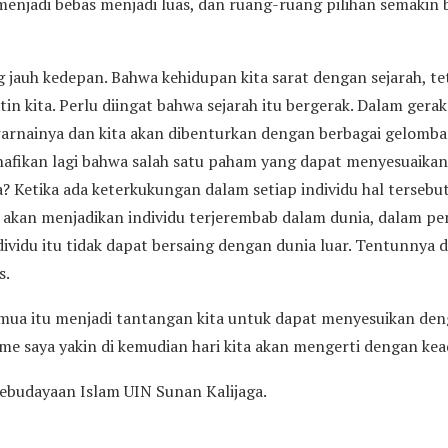
njadi bebas menjadi luas, dan ruang-ruang pilihan semakin b
 jauh kedepan. Bahwa kehidupan kita sarat dengan sejarah, t
tin kita. Perlu diingat bahwa sejarah itu bergerak. Dalam gera
arnainya dan kita akan dibenturkan dengan berbagai gelomb
inafikan lagi bahwa salah satu paham yang dapat menyesuaika
a? Ketika ada keterkukungan dalam setiap individu hal terse
 akan menjadikan individu terjerembab dalam dunia, dalam pe
ividu itu tidak dapat bersaing dengan dunia luar. Tentunnya
s.
ua itu menjadi tantangan kita untuk dapat menyesuikan den
e saya yakin di kemudian hari kita akan mengerti dengan kead
Kebudayaan Islam UIN Sunan Kalijaga.