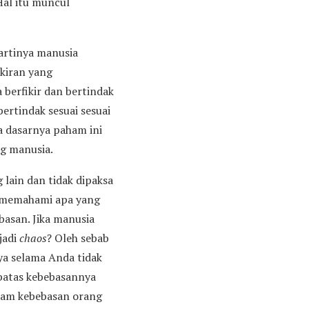
Hal itu muncul
artinya manusia
ikiran yang
berfikir dan bertindak
bertindak sesuai sesuai
a dasarnya paham ini
ng manusia.
lain dan tidak dipaksa
u memahami apa yang
basan. Jika manusia
jadi
chaos
? Oleh sebab
ya selama Anda tidak
batas kebebasannya
ncam kebebasan orang