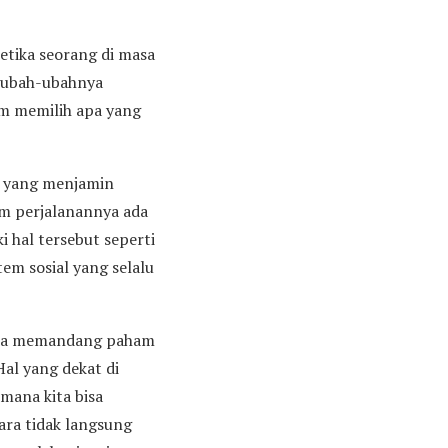
etika seorang di masa
erubah-ubahnya
am memilih apa yang
e yang menjamin
m perjalanannya ada
 hal tersebut seperti
tem sosial yang selalu
kita memandang paham
Hal yang dekat di
imana kita bisa
cara tidak langsung