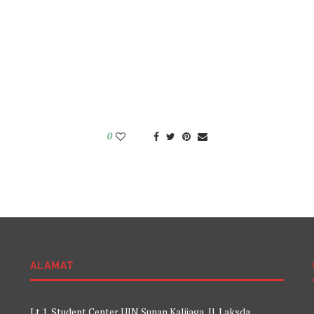
0
ALAMAT
Lt 1, Student Center UIN Sunan Kalijaga, Jl. Laksda