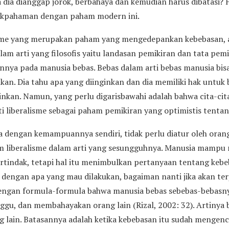
 dia dianggap jorok, berbahaya dan kemudian harus dibatasi? 
akpahaman dengan paham modern ini.
sme yang merupakan paham yang mengedepankan kebebasan, 
lam arti yang filosofis yaitu landasan pemikiran dan tata pem
nya pada manusia bebas. Bebas dalam arti bebas manusia bisa 
nkan. Dia tahu apa yang diinginkan dan dia memiliki hak untuk 
inkan. Namun, yang perlu digarisbawahi adalah bahwa cita-cit
ti liberalisme sebagai paham pemikiran yang optimistis tenta
 dengan kemampuannya sendiri, tidak perlu diatur oleh orang 
am liberalisme dalam arti yang sesungguhnya. Manusia mamp
rtindak, tetapi hal itu menimbulkan pertanyaan tentang kebe
 dengan apa yang mau dilakukan, bagaiman nanti jika akan ter
 dengan formula-formula bahwa manusia bebas sebebas-bebasn
, dan membahayakan orang lain (Rizal, 2002: 32). Artinya 
g lain. Batasannya adalah ketika kebebasan itu sudah menge