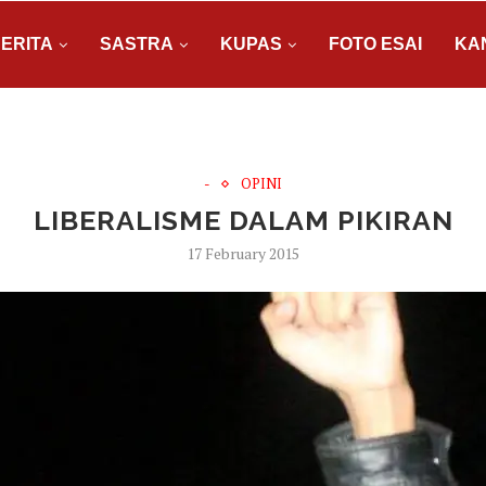
ERITA
SASTRA
KUPAS
FOTO ESAI
KA
-
OPINI
LIBERALISME DALAM PIKIRAN
17 February 2015