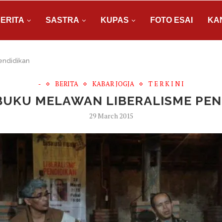
ERITA
SASTRA
KUPAS
FOTO ESAI
KA
endidikan
-
BERITA
KABAR JOGJA
T E R K I N I
BUKU MELAWAN LIBERALISME PEN
29 March 2015