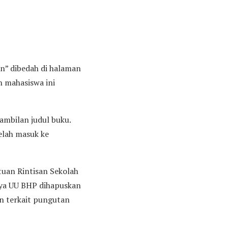
n” dibedah di halaman
n mahasiswa ini
ambilan judul buku.
telah masuk ke
tuan Rintisan Sekolah
rnya UU BHP dihapuskan
n terkait pungutan