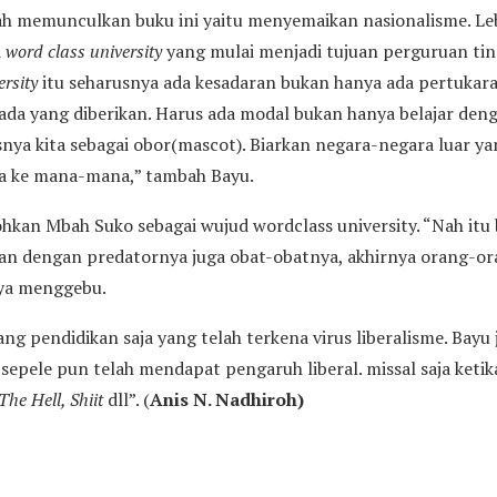
ah memunculkan buku ini yaitu menyemaikan nasionalisme. Le
a
word class university
yang mulai menjadi tujuan perguruan tin
rsity
itu seharusnya ada kesadaran bukan hanya ada pertukar
s ada yang diberikan. Harus ada modal bukan hanya belajar den
nya kita sebagai obor(mascot). Biarkan negara-negara luar yan
wa ke mana-mana,” tambah Bayu.
kan Mbah Suko sebagai wujud wordclass university. “Nah itu
an dengan predatornya juga obat-obatnya, akhirnya orang-or
nya menggebu.
ang pendidikan saja yang telah terkena virus liberalisme. Ba
 sepele pun telah mendapat pengaruh liberal. missal saja keti
he Hell, Shiit
dll”. (
Anis N. Nadhiroh)