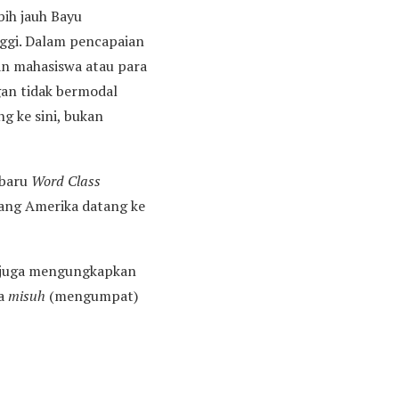
bih jauh Bayu
ggi. Dalam pencapaian
an mahasiswa atau para
gan tidak bermodal
g ke sini, bukan
 baru
Word Class
ang Amerika datang ke
yu juga mengungkapkan
ka
misuh
(mengumpat)