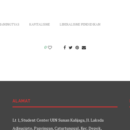
MANINGTYAS
KAPITALISME
LIBERALISME PENDIDIKAN
0
ALAMAT
Lt 1, Student Center UIN Sunan Kalijaga, Jl. Laksda
Adisucipto, Papringan, Caturtunggal, Kec. Depok,