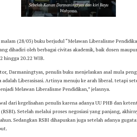
Sebelah Kanan Darmaningtyas dan kiri Bayu
Wahyono.
 malam (28/03) buku berjudul “Melawan Liberalisme Pendidika
yang dihadiri oleh berbagai civitas akademik, baik dosen maupu
32 hingga 20.22 WIB.
tor, Darmaningtyas, penulis buku menjelaskan asal mula peng
 adalah Liberasisasi. Artinya menuju ke arah liberal. tetapi se
njadi Melawan Liberalisme Pendidikan,” jelasnya.
awal dari kegelisahan penulis karena adanya UU PHB dan keten
 (RSBI). Setelah melalui proses negosiasi yang panjang, akhi
ahun. Sedangkan RSBI dihapuskan juga setelah adanya gugata
but.