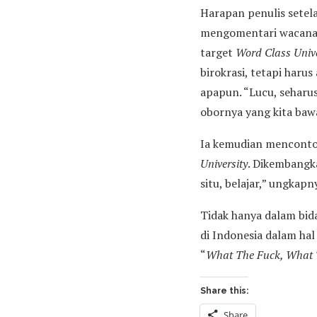
Harapan penulis setel
mengomentari wacan
target
Word Class Unive
birokrasi, tetapi haru
apapun. “Lucu, seharus
obornya yang kita ba
Ia kemudian mencontoh
University
. Dikembangk
situ, belajar,” ungkap
Tidak hanya dalam bid
di Indonesia dalam hal
“
What The Fuck, What T
Share this:
Share