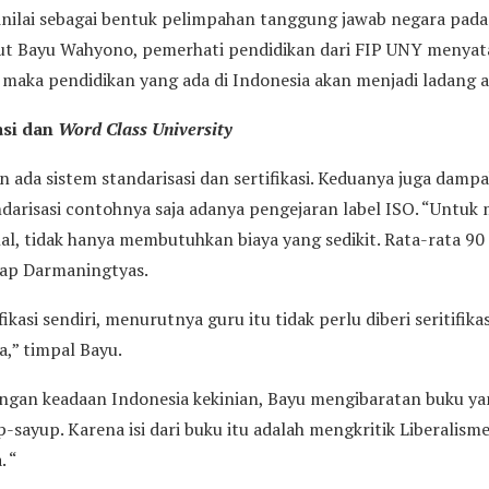
dinilai sebagai bentuk pelimpahan tanggung jawab negara pada
ut Bayu Wahyono, pemerhati pendidikan dari FIP UNY menyata
 maka pendidikan yang ada di Indonesia akan menjadi ladang a
kasi dan
Word Class University
 ada sistem standarisasi dan sertifikasi. Keduanya juga dampak 
ndarisasi contohnya saja adanya pengejaran label ISO. “Untu
hal, tidak hanya membutuhkan biaya yang sedikit. Rata-rata 90 
kap Darmaningtyas.
kasi sendiri, menurutnya guru itu tidak perlu diberi seritifika
a,” timpal Bayu.
ngan keadaan Indonesia kekinian, Bayu mengibaratan buku ya
p-sayup. Karena isi dari buku itu adalah mengkritik Liberalism
. “