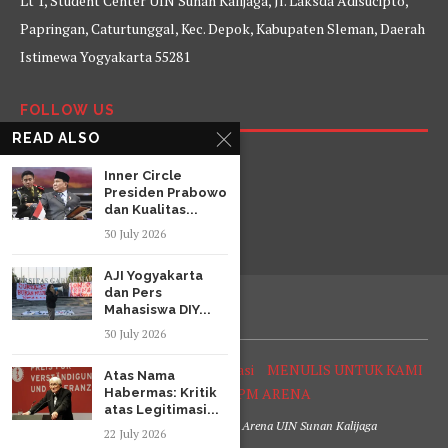
Lt 1, Student Center UIN Sunan Kalijaga, Jl. Laksda Adisucipto,
Papringan, Caturtunggal, Kec. Depok, Kabupaten Sleman, Daerah
Istimewa Yogyakarta 55281
FOLLOW US
READ ALSO
Facebook
Twitter
Instagram
YouTube
Inner Circle
Presiden Prabowo
dan Kualitas...
30 July 2026
AJI Yogyakarta
dan Pers
Mahasiswa DIY...
30 July 2026
Tentang Arena
Struktur Organisasi
MENULIS UNTUK KAMI
Atas Nama
SOP Reporter LPM ARENA
Habermas: Kritik
atas Legitimasi...
@2020 Lembaga Pers Mahasiswa Arena UIN Sunan Kalijaga
22 July 2026