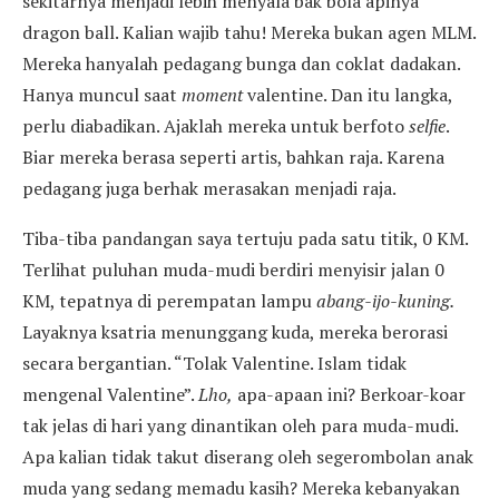
sekitarnya menjadi lebih menyala bak bola apinya
dragon ball. Kalian wajib tahu! Mereka bukan agen MLM.
Mereka hanyalah pedagang bunga dan coklat dadakan.
Hanya muncul saat
moment
valentine. Dan itu langka,
perlu diabadikan. Ajaklah mereka untuk berfoto
selfie
.
Biar mereka berasa seperti artis, bahkan raja. Karena
pedagang juga berhak merasakan menjadi raja.
Tiba-tiba pandangan saya tertuju pada satu titik, 0 KM.
Terlihat puluhan muda-mudi berdiri menyisir jalan 0
KM, tepatnya di perempatan lampu
abang-ijo-kuning.
Layaknya ksatria menunggang kuda, mereka berorasi
secara bergantian. “Tolak Valentine. Islam tidak
mengenal Valentine”.
Lho,
apa-apaan ini? Berkoar-koar
tak jelas di hari yang dinantikan oleh para muda-mudi.
Apa kalian tidak takut diserang oleh segerombolan anak
muda yang sedang memadu kasih? Mereka kebanyakan