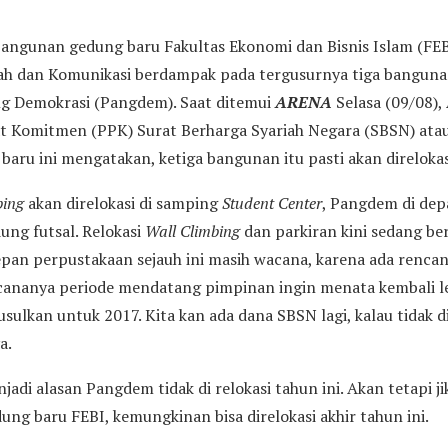
ngunan gedung baru Fakultas Ekonomi dan Bisnis Islam (FEB
ah dan Komunikasi berdampak pada tergusurnya tiga banguna
g Demokrasi (Pangdem). Saat ditemui
ARENA
Selasa (09/08),
t Komitmen (PPK) Surat Berharga Syariah Negara (SBSN) atau
ru ini mengatakan, ketiga bangunan itu pasti akan direlokas
bing
akan direlokasi di samping
Student Center
, Pangdem di dep
dung futsal. Relokasi
Wall Climbing
dan parkiran kini sedang ber
epan perpustakaan sejauh ini masih wacana, karena ada renca
cananya periode mendatang pimpinan ingin menata kembali l
iusulkan untuk 2017. Kita kan ada dana SBSN lagi, kalau tidak d
a.
adi alasan Pangdem tidak di relokasi tahun ini. Akan tetapi jik
ng baru FEBI, kemungkinan bisa direlokasi akhir tahun ini.