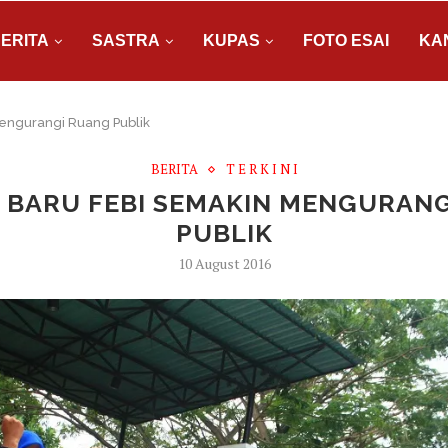
ERITA
SASTRA
KUPAS
FOTO ESAI
KA
engurangi Ruang Publik
BERITA
T E R K I N I
 BARU FEBI SEMAKIN MENGURANG
PUBLIK
10 August 2016