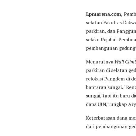
Lpmarena.com,
Pemba
selatan Fakultas Dakw
parkiran, dan Panggun
selaku Pejabat Pembua
pembangunan gedung ba
Menurutnya
Wall Clim
parkiran di selatan ge
relokasi Pangdem di d
bantaran sungai. “Ren
sungai, tapi itu baru d
dana UIN,” ungkap Ary
Keterbatasan dana menj
dari pembangunan gedu