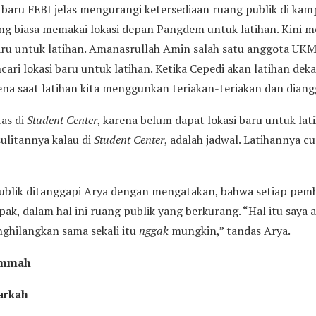
ru FEBI jelas mengurangi ketersediaan ruang publik di kam
ang biasa memakai lokasi depan Pangdem untuk latihan. Kini 
ru untuk latihan. Amanasrullah Amin salah satu anggota UKM
ri lokasi baru untuk latihan. Ketika Cepedi akan latihan deka
ena saat latihan kita menggunkan teriakan-teriakan dan dia
tas di
Student Center
, karena belum dapat lokasi baru untuk la
ulitannya kalau di
Student Center
, adalah jadwal. Latihannya 
ublik ditanggapi Arya dengan mengatakan, bahwa setiap pem
k, dalam hal ini ruang publik yang berkurang. “Hal itu saya ak
ghilangkan sama sekali itu
nggak
mungkin,” tandas Arya.
 Ummah
arkah