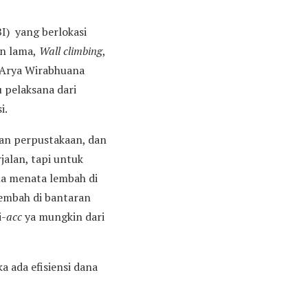
I) yang berlokasi
n lama,
Wall climbing
,
 Arya Wirabhuana
 pelaksana dari
i.
an perpustakaan, dan
jalan, tapi untuk
na menata lembah di
embah di bantaran
i-
acc
ya mungkin dari
a ada efisiensi dana