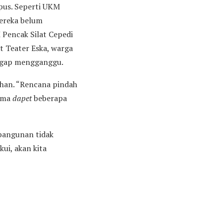
pus. Seperti UKM
mereka belum
 Pencak Silat Cepedi
t Teater Eska, warga
nggap mengganggu.
tihan. “Rencana pindah
cuma
dapet
beberapa
bangunan tidak
ui, akan kita