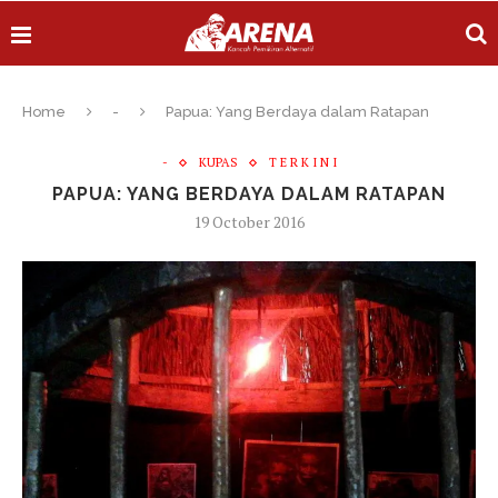
Home
-
Papua: Yang Berdaya dalam Ratapan
-
KUPAS
T E R K I N I
PAPUA: YANG BERDAYA DALAM RATAPAN
19 October 2016