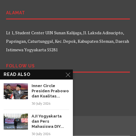
ALAMAT
Lt 1, Student Center UIN Sunan Kalijaga, Jl. Laksda Adisucipto,
Papringan, Caturtunggal, Kec. Depok, Kabupaten Sleman, Daerah
Istimewa Yogyakarta 55281
FOLLOW US
READ ALSO
Facebook
Twitter
Instagram
YouTube
Inner Circle
Presiden Prabowo
dan Kualitas...
30 July 2026
AJI Yogyakarta
dan Pers
Mahasiswa DIY...
30 July 2026