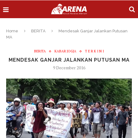
Home
BERITA
Mendesak Ganjar Jalankan Putusan
MA
BERITA
KABAR JOGJA
T E R K I N I
MENDESAK GANJAR JALANKAN PUTUSAN MA
9 December 2016