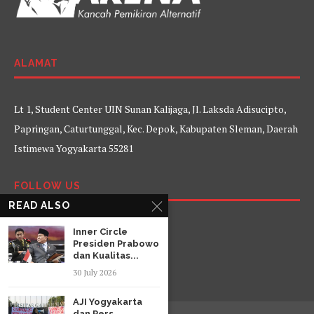
ALAMAT
Lt 1, Student Center UIN Sunan Kalijaga, Jl. Laksda Adisucipto,
Papringan, Caturtunggal, Kec. Depok, Kabupaten Sleman, Daerah
Istimewa Yogyakarta 55281
FOLLOW US
READ ALSO
Facebook
Twitter
Instagram
YouTube
Inner Circle
Presiden Prabowo
dan Kualitas...
30 July 2026
AJI Yogyakarta
dan Pers