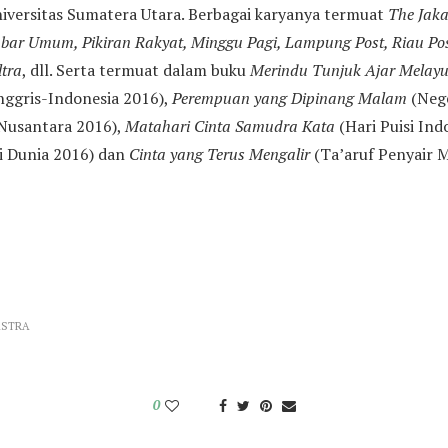
niversitas Sumatera Utara. Berbagai karyanya termuat
The Jaka
ar Umum, Pikiran Rakyat, Minggu Pagi, Lampung Post, Riau Pos
ltra
, dll. Serta termuat dalam buku
Merindu Tunjuk Ajar Melay
Inggris-Indonesia 2016),
Perempuan yang Dipinang Malam
(Nege
Nusantara 2016),
Matahari Cinta Samudra Kata
(Hari Puisi Ind
i Dunia 2016) dan
Cinta yang Terus Mengalir
(Ta’aruf Penyair M
ASTRA
0