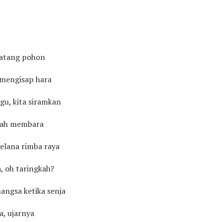
batang pohon
 mengisap hara
gu, kita siramkan
ngah membara
elana rimba raya
, oh taringkah?
angsa ketika senja
a, ujarnya