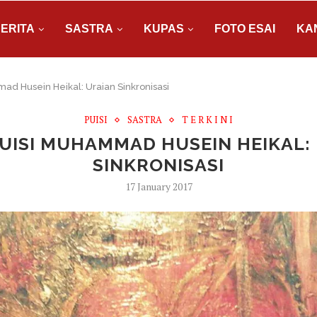
ERITA
SASTRA
KUPAS
FOTO ESAI
KA
mad Husein Heikal: Uraian Sinkronisasi
PUISI
SASTRA
T E R K I N I
PUISI MUHAMMAD HUSEIN HEIKAL:
SINKRONISASI
17 January 2017