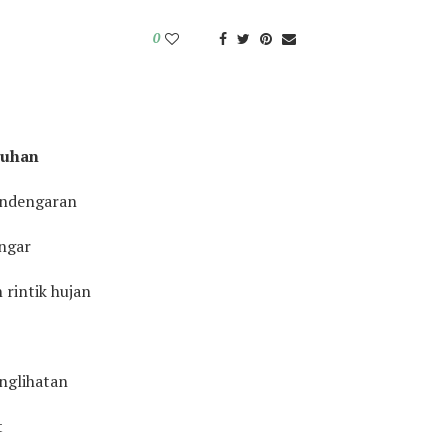
0
Tuhan
ndengaran
ngar
 rintik hujan
nglihatan
t