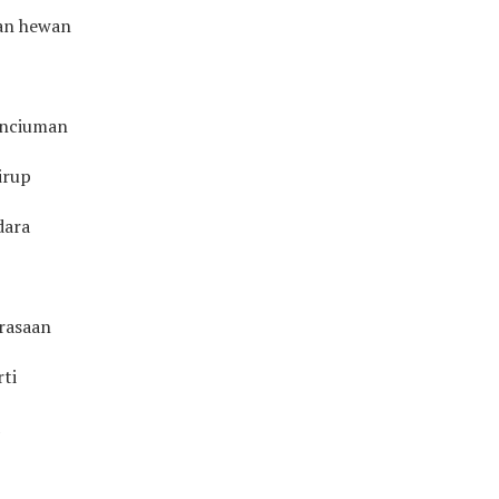
an hewan
enciuman
irup
dara
rasaan
ti