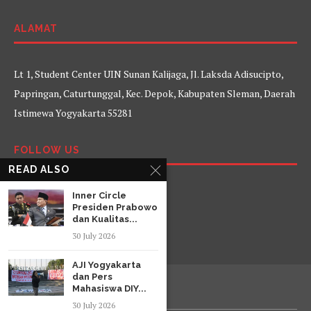
ALAMAT
Lt 1, Student Center UIN Sunan Kalijaga, Jl. Laksda Adisucipto,
Papringan, Caturtunggal, Kec. Depok, Kabupaten Sleman, Daerah
Istimewa Yogyakarta 55281
FOLLOW US
READ ALSO
Facebook
Twitter
Instagram
YouTube
Inner Circle
Presiden Prabowo
dan Kualitas...
30 July 2026
AJI Yogyakarta
dan Pers
Mahasiswa DIY...
30 July 2026