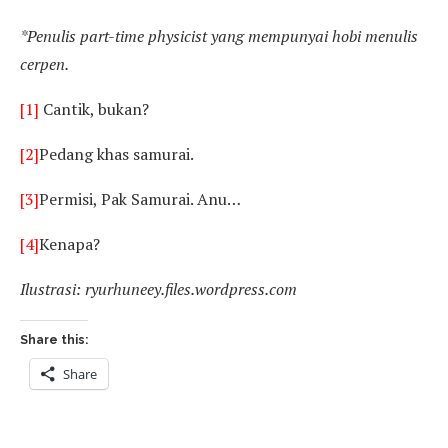
*Penulis p
art-time physicist yang mempunyai hobi menulis
cerpen.
[1]
Cantik, bukan?
[2]
Pedang khas samurai.
[3]
Permisi, Pak Samurai. Anu…
[4]
Kenapa?
Ilustrasi: ryurhuneey.files.wordpress.com
Share this:
Share