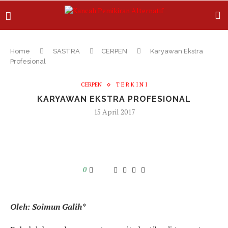
Home
SASTRA
CERPEN
Karyawan Ekstra
Profesional
CERPEN
T E R K I N I
KARYAWAN EKSTRA PROFESIONAL
15 April 2017
0
Oleh: Soimun Galih
*