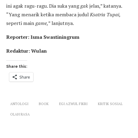
ini agak ragu-ragu. Dia suka yang
gak
jelas,” katanya.
“Yang menarik ketika membaca judul
Ksatria Tupai,
seperti main
game,
” lanjutnya.
Reporter: Isma Swastiningrum
Redaktur: Wulan
Share this:
Share
ANTOLOGI
BOOK
EGI AZWUL FIKRI
KRITIK SOSIAL
OLAH RASA