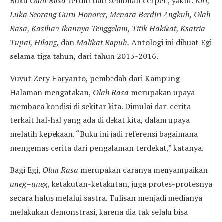
Buku
Olah Rasa
terdiri dari sembilan cerpen, yakni:
Kiri,
Luka Seorang Guru Honorer, Menara Berdiri Angkuh, Olah
Rasa, Kasihan Ikannya Tenggelam, Titik Hakikat, Ksatria
Tupai, Hilang,
dan
Malikat Rapuh.
Antologi ini dibuat Egi
selama tiga tahun, dari tahun 2013-2016.
Vuvut Zery Haryanto, pembedah dari Kampung
Halaman mengatakan,
Olah Rasa
merupakan upaya
membaca kondisi di sekitar kita. Dimulai dari cerita
terkait hal-hal yang ada di dekat kita, dalam upaya
melatih kepekaan. “Buku ini jadi referensi bagaimana
mengemas cerita dari pengalaman terdekat,” katanya.
Bagi Egi,
Olah Rasa
merupakan caranya menyampaikan
uneg
–
uneg
, ketakutan-ketakutan, juga protes-protesnya
secara halus melalui sastra. Tulisan menjadi medianya
melakukan demonstrasi, karena dia tak selalu bisa