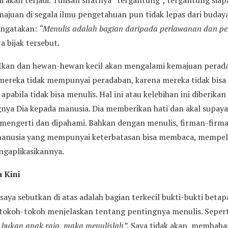
i akan terjadi. Tulisan sifatnya “tergantung”, tergantung sia
ajuan di segala ilmu pengetahuan pun tidak lepas dari budaya
engatakan:
“Menulis adalah bagian daripada perlawanan dan pe
a bijak tersebut.
Ikan dan hewan-hewan kecil akan mengalami kemajuan peradab
 mereka tidak mempunyai peradaban, karena mereka tidak bisa
apabila tidak bisa menulis. Hal ini atau kelebihan ini diberik
nya Dia kepada manusia. Dia memberikan hati dan akal supaya
 mengerti dan dipahami. Bahkan dengan menulis, firman-firma
manusia yang mempunyai keterbatasan bisa membaca, mempela
gaplikasikannya.
 Kini
 saya sebutkan di atas adalah bagian terkecil bukti-bukti betap
 tokoh-tokoh menjelaskan tentang pentingnya menulis. Sepert
bukan anak raja, maka menulislah”.
Saya tidak akan membahas