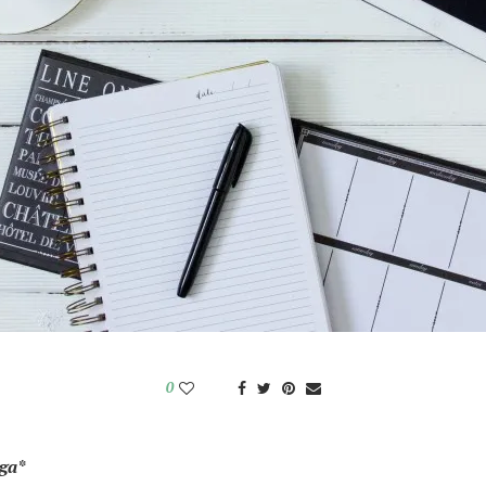
0
nga*