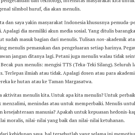
pengetahuan dan teknologi, intensitas masyarakat kita untu
genal silmbol huruf, dia akan menulis.
rata dan saya yakin masyarakat Indonesia khususnya pemuda-p
i. Apalagi dia memiliki akun media sosial. Yang ditulis barangk
ut sudah masuk bagian dari menulis. Tulisan
non
-akademik atau
ing menulis pemasukan dan pengeluaran setiap harinya. Pegaw
awan jangan ditanya lagi. Petani juga menulis walau tidak sei
 Becak pun menulis: mengisi TTS (Teka-Teki Silang). Seluruh 
. Terlepas ilmiah atau tidak. Apalagi dosen atau para akademisi
ereka ke hutan atau ke Taman Margasatwa.
 aktivitas menulis kita. Untuk apa kita menulis? Untuk perbai
menzalimi, menindas atau untuk memperbaiki. Menulis untuk
an kesejahteraan manusia? Apakah untuk kepuasan hedonis-kapi
i moralis, nilai-nilai yang baik dan nilai-nilai ketuhanan.
dari kehidupan saya, hal tersebutlah yang selama ini memotiva