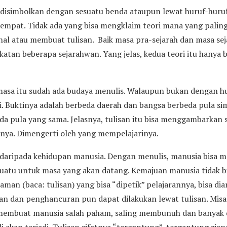
lu disimbolkan dengan sesuatu benda ataupun lewat huruf-huru
empat. Tidak ada yang bisa mengklaim teori mana yang paling
l atau membuat tulisan. Baik masa pra-sejarah dan masa sej
atan beberapa sejarahwan. Yang jelas, kedua teori itu hanya 
sa itu sudah ada budaya menulis. Walaupun bukan dengan hu
i. Buktinya adalah berbeda daerah dan bangsa berbeda pula si
da pula yang sama. Jelasnya, tulisan itu bisa menggambarkan
ya. Dimengerti oleh yang mempelajarinya.
 daripada kehidupan manusia. Dengan menulis, manusia bisa 
atu untuk masa yang akan datang. Kemajuan manusia tidak bis
man (baca: tulisan) yang bisa “dipetik” pelajarannya, bisa dia
an dan penghancuran pun dapat dilakukan lewat tulisan. Mi
, membuat manusia salah paham, saling membunuh dan banyak