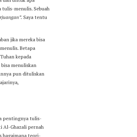
pa dan untuk apa
 tulis-menulis. Sebuah
rjuangan”.
Saya tentu
an jika mereka bisa
 menulis. Betapa
an Tuhan kepada
 bisa menuliskan
nnya pun dituliskan
jarinya,
a pentingnya tulis-
i Al-Ghazali pernah
 bagaimana teori-