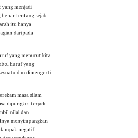
f yang menjadi
 benar tentang sejak
arah itu hanya
bagian daripada
ruf yang menurut kita
mbol huruf yang
 sesuatu dan dimengerti
merekam masa silam
a dipungkiri terjadi
mbil nilai dan
salnya menyimpangkan
 dampak negatif