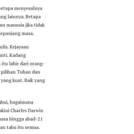
 Betapa menyesalnya
ang lainnya. Betapa
n manusia jika tidak
 sepanjang masa.
lis. Kejayaan
anti. Kadang
tu lahir dari orang-
 pilihan Tuhan dan
yang kuat. Baik yang
tahui, bagaimana
akini Charles Darwin
masa hingga abad-21
kan tahu itu semua.