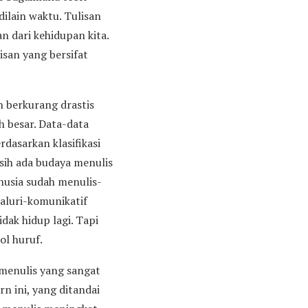
dilain waktu. Tulisan
 dari kehidupan kita.
lisan yang bersifat
h berkurang drastis
h besar. Data-data
dasarkan klasifikasi
asih ada budaya menulis
anusia sudah menulis-
naluri-komunikatif
idak hidup lagi. Tapi
ol huruf.
 menulis yang sangat
n ini, yang ditandai