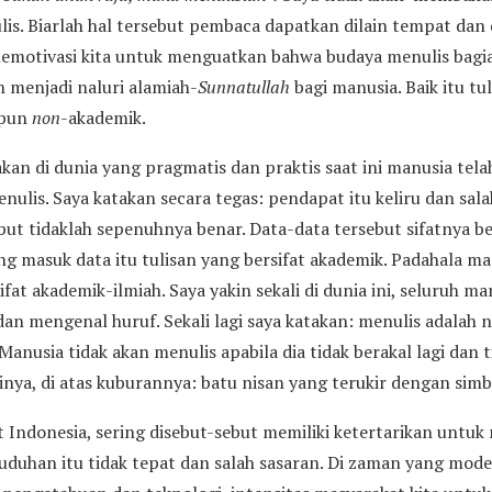
lis. Biarlah hal tersebut pembaca dapatkan dilain tempat dan 
emotivasi kita untuk menguatkan bahwa budaya menulis bagian
menjadi naluri alamiah-
Sunnatullah
bagi manusia. Baik itu tu
upun
non
-akademik.
n di dunia yang pragmatis dan praktis saat ini manusia tela
nulis. Saya katakan secara tegas: pendapat itu keliru dan sala
ut tidaklah sepenuhnya benar. Data-data tersebut sifatnya ber
yang masuk data itu tulisan yang bersifat akademik. Padahala m
fat akademik-ilmiah. Saya yakin sekali di dunia ini, seluruh m
 dan mengenal huruf. Sekali lagi saya katakan: menulis adalah 
anusia tidak akan menulis apabila dia tidak berakal lagi dan t
ya, di atas kuburannya: batu nisan yang terukir dengan simb
t Indonesia, sering disebut-sebut memiliki ketertarikan untuk
uduhan itu tidak tepat dan salah sasaran. Di zaman yang moder