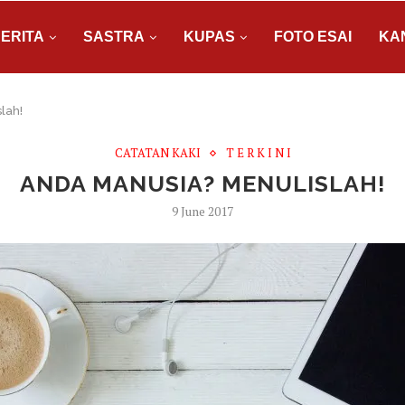
ERITA
SASTRA
KUPAS
FOTO ESAI
KA
lah!
CATATAN KAKI
T E R K I N I
ANDA MANUSIA? MENULISLAH!
9 June 2017