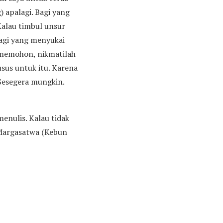
) apalagi. Bagi yang
Kalau timbul unsur
Bagi yang menyukai
 memohon, nikmatilah
usus untuk itu. Karena
 Sesegera mungkin.
enulis. Kalau tidak
 Margasatwa (Kebun