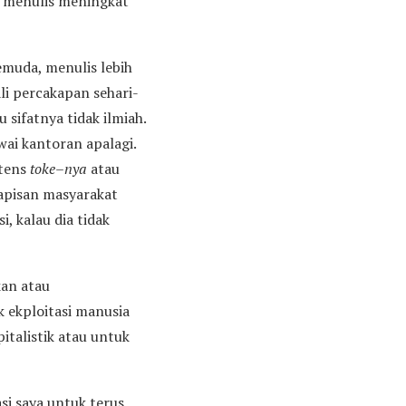
k menulis meningkat
emuda, menulis lebih
ali percakapan sehari-
 sifatnya tidak ilmiah.
ai kantoran apalagi.
ntens
toke
–
nya
atau
lapisan masyarakat
, kalau dia tidak
kan atau
 ekploitasi manusia
talistik atau untuk
si saya untuk terus