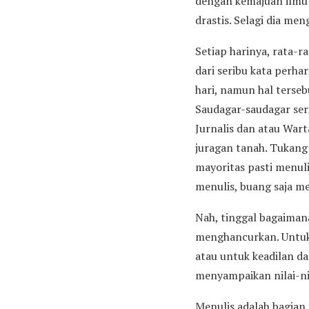
dengan kemajuan ilmu 
drastis. Selagi dia men
Setiap harinya, rata-
dari seribu kata perhar
hari, namun hal terseb
Saudagar-saudagar ser
Jurnalis dan atau Wart
juragan tanah. Tukang
mayoritas pasti menulis
menulis, buang saja m
Nah, tinggal bagaimana
menghancurkan. Untuk 
atau untuk keadilan d
menyampaikan nilai-nila
Menulis adalah bagian 