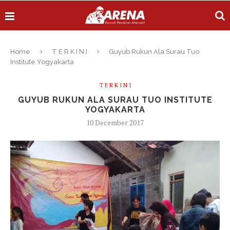
Home
T E R K I N I
Guyub Rukun Ala Surau Tuo
Institute Yogyakarta
T E R K I N I
GUYUB RUKUN ALA SURAU TUO INSTITUTE
YOGYAKARTA
10 December 2017