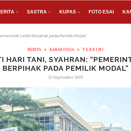
ERITA
SASTRA
KUPAS
FOTO ESAI
KA
 “Pemerintah Lebih Berpihak pada Pemilik Modal”
BERITA
KABAR JOGJA
T E R K I N I
I HARI TANI, SYAHRAN: “PEMERIN
BERPIHAK PADA PEMILIK MODAL”
25 September 2019