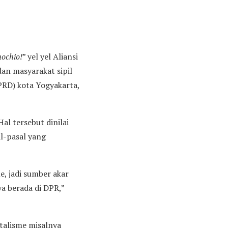
nochio
!
” yel yel Aliansi
dan masyarakat sipil
PRD) kota Yogyakarta,
al tersebut dinilai
l-pasal yang
, jadi sumber akar
ya berada di DPR,”
talisme misalnya