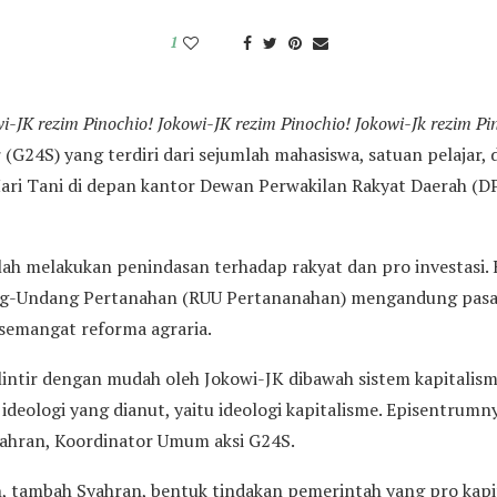
1
i-JK rezim Pinochio! Jokowi-JK rezim Pinochio! Jokowi-
J
k rezim Pi
G24S) yang terdiri dari sejumlah mahasiswa, satuan pelajar, 
ri Tani di depan kantor Dewan Perwakilan Rakyat Daerah (D
ah melakukan penindasan terhadap rakyat dan pro investasi. H
g-Undang Pertanahan (RUU Pertananahan) mengandung pasa
semangat reforma agraria.
intir dengan mudah oleh Jokowi-JK dibawah sistem kapitalisme
 ideologi yang dianut, yaitu ideologi kapitalisme. Episentrumn
hran, Koordinator Umum aksi G24S.
, tambah Syahran, bentuk tindakan pemerintah yang pro kapi