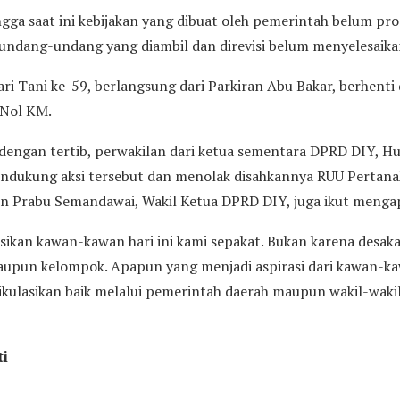
gga saat ini kebijakan yang dibuat oleh pemerintah belum pro
 undang-undang yang diambil dan direvisi belum menyelesaikan
ri Tani ke-59, berlangsung dari Parkiran Abu Bakar, berhenti
k Nol KM.
 dengan tertib, perwakilan dari ketua sementara DPRD DIY, H
dukung aksi tersebut dan menolak disahkannya RUU Pertan
n Prabu Semandawai, Wakil Ketua DPRD DIY, juga ikut mengapr
asikan kawan-kawan hari ini kami sepakat. Bukan karena desak
taupun kelompok. Apapun yang menjadi aspirasi dari kawan-
ikulasikan baik melalui pemerintah daerah maupun wakil-wakil
ti