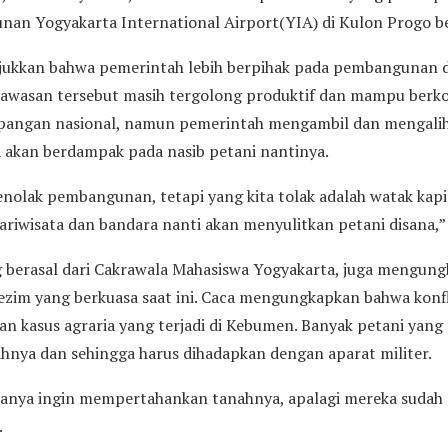
an Yogyakarta International Airport(YIA) di Kulon Progo be
jukkan bahwa pemerintah lebih berpihak pada pembangunan d
kawasan tersebut masih tergolong produktif dan mampu berko
angan nasional, namun pemerintah mengambil dan mengalih
akan berdampak pada nasib petani nantinya.
nolak pembangunan, tetapi yang kita tolak adalah watak kap
pariwisata dan bandara nanti akan menyulitkan petani disana,
ng berasal dari Cakrawala Mahasiswa Yogyakarta, juga mengun
zim yang berkuasa saat ini. Caca mengungkapkan bahwa konfli
an kasus agraria yang terjadi di Kebumen. Banyak petani yang 
ya dan sehingga harus dihadapkan dengan aparat militer.
anya ingin mempertahankan tanahnya, apalagi mereka sudah p
.