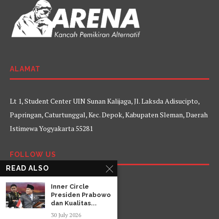
ALAMAT
Lt 1, Student Center UIN Sunan Kalijaga, Jl. Laksda Adisucipto,
Papringan, Caturtunggal, Kec. Depok, Kabupaten Sleman, Daerah
Istimewa Yogyakarta 55281
FOLLOW US
READ ALSO
Facebook
Twitter
Instagram
YouTube
Inner Circle
Presiden Prabowo
dan Kualitas...
30 July 2026