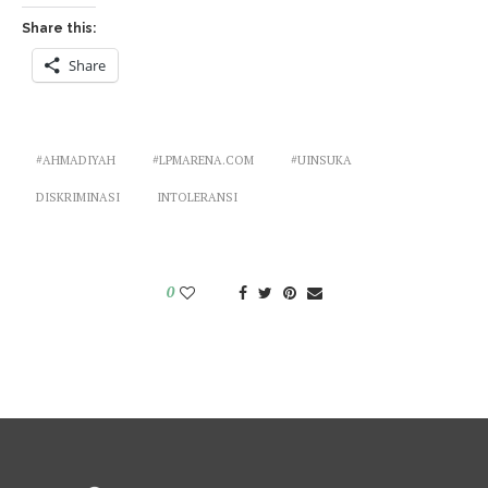
Share this:
Share
#AHMADIYAH
#LPMARENA.COM
#UINSUKA
DISKRIMINASI
INTOLERANSI
0