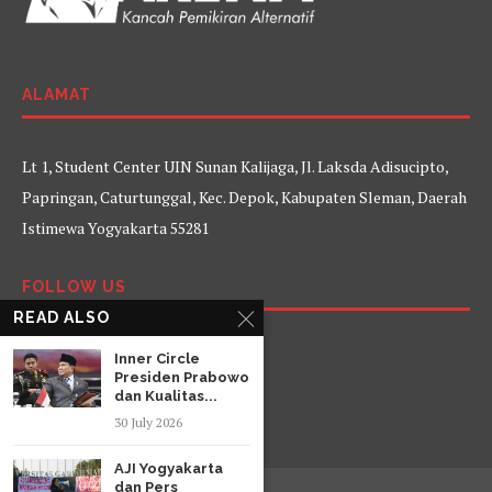
ALAMAT
Lt 1, Student Center UIN Sunan Kalijaga, Jl. Laksda Adisucipto,
Papringan, Caturtunggal, Kec. Depok, Kabupaten Sleman, Daerah
Istimewa Yogyakarta 55281
FOLLOW US
READ ALSO
Facebook
Twitter
Instagram
YouTube
Inner Circle
Presiden Prabowo
dan Kualitas...
30 July 2026
AJI Yogyakarta
dan Pers