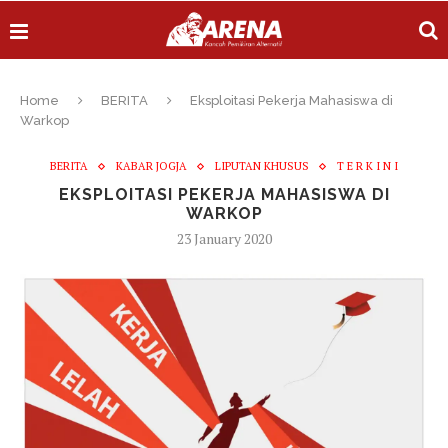
Home
BERITA
Eksploitasi Pekerja Mahasiswa di
Warkop
BERITA
KABAR JOGJA
LIPUTAN KHUSUS
T E R K I N I
EKSPLOITASI PEKERJA MAHASISWA DI
WARKOP
23 January 2020