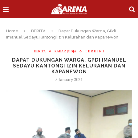
Home
BERITA
Dapat Dukungan Warga, GPdI
Imanuel Sedayu Kantongi Izin Kelurahan dan Kapanewon
BERITA
KABAR JOGJA
T E R K I N I
DAPAT DUKUNGAN WARGA, GPDI IMANUEL
SEDAYU KANTONGI IZIN KELURAHAN DAN
KAPANEWON
5 January 2021