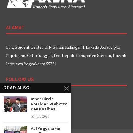
ALAMAT
Lt 1, Student Center UIN Sunan Kalijaga, Jl. Laksda Adisucipto,
Papringan, Caturtunggal, Kec. Depok, Kabupaten Sleman, Daerah
Istimewa Yogyakarta 55281
FOLLOW US
READ ALSO
Facebook
Twitter
Instagram
YouTube
Inner Circle
Presiden Prabowo
dan Kualitas...
30 July 2026
AJI Yogyakarta